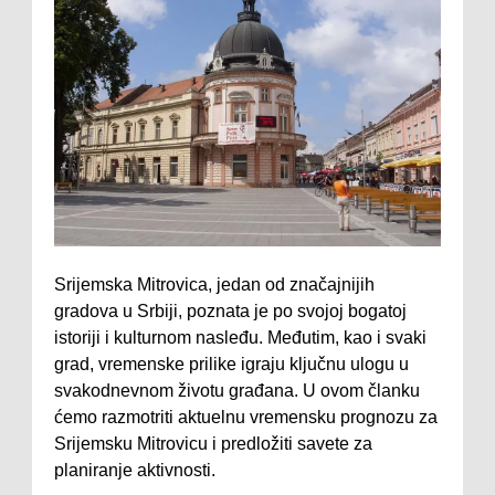
Srijemska Mitrovica, jedan od značajnijih
gradova u Srbiji, poznata je po svojoj bogatoj
istoriji i kulturnom nasleđu. Međutim, kao i svaki
grad, vremenske prilike igraju ključnu ulogu u
svakodnevnom životu građana. U ovom članku
ćemo razmotriti aktuelnu vremensku prognozu za
Srijemsku Mitrovicu i predložiti savete za
planiranje aktivnosti.