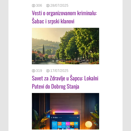
306
28/07/2025
Vesti o organizovanom kriminalu:
Šabac i srpski klanovi
319
17/07/2025
Savet za Zdravlje u Šapcu: Lokalni
Putevi do Dobrog Stanja