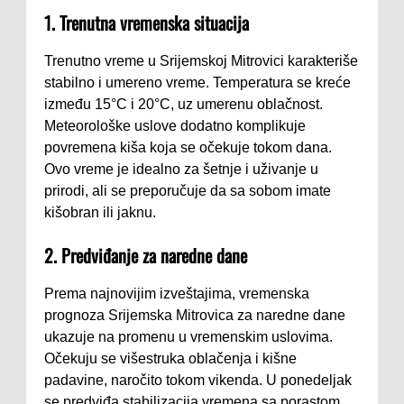
1. Trenutna vremenska situacija
Trenutno vreme u Srijemskoj Mitrovici karakteriše
stabilno i umereno vreme. Temperatura se kreće
između 15°C i 20°C, uz umerenu oblačnost.
Meteorološke uslove dodatno komplikuje
povremena kiša koja se očekuje tokom dana.
Ovo vreme je idealno za šetnje i uživanje u
prirodi, ali se preporučuje da sa sobom imate
kišobran ili jaknu.
2. Predviđanje za naredne dane
Prema najnovijim izveštajima, vremenska
prognoza Srijemska Mitrovica za naredne dane
ukazuje na promenu u vremenskim uslovima.
Očekuju se višestruka oblačenja i kišne
padavine, naročito tokom vikenda. U ponedeljak
se predviđa stabilizacija vremena sa porastom