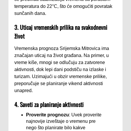
temperatura do 22°C, što će omogućiti povratak
sunčanih dana.
3. Uticaj vremenskih prilika na svakodnevni
život
Vremenska prognoza Srijemska Mitrovica ima
značajan uticaj na život građana. Na primer, u
vreme kiše, mnogi se odlučuju za zatvorene
aktivnosti, dok lepi dani podstiču na izlaske i
turizam. Uzimajući u obzir vremenske prilike,
preporučuje se planiranje vikend aktivnosti
unapred.
4. Saveti za planiranje aktivnosti
Proverite prognozu
: Uvek proverite
najnovije izveštaje o vremenu pre
nego što planirate bilo kakve