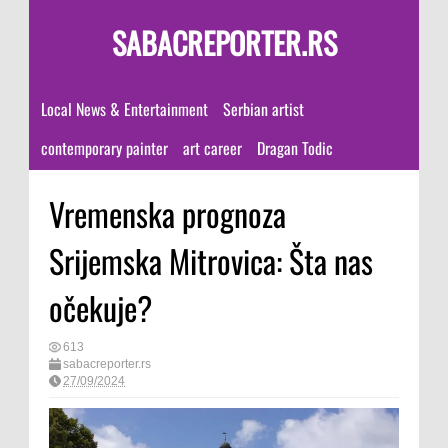
SABACREPORTER.RS
Local News & Entertainment
Serbian artist
contemporary painter
art career
Dragan Todic
Vremenska prognoza
Srijemska Mitrovica: Šta nas
očekuje?
613
sabacreporter.rs
27/09/2024