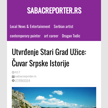
SABACREPORTER.RS
Local News & Entertainment
Serbian artist
contemporary painter
art career
Dragan Todic
Utvrđenje Stari Grad Užice:
Čuvar Srpske Istorije
617
sabacreporter.rs
27/09/2024