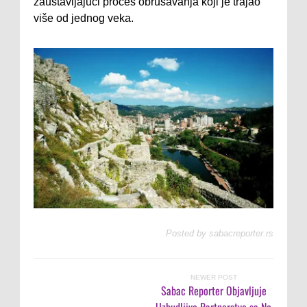
zaustavljajući proces obrušavanja koji je trajao
više od jednog veka.
Posted by
sabacreporter.rs
NEWER POST
Sabac Reporter Objavljuje
Uzbudljivo Partnerstvo sa No