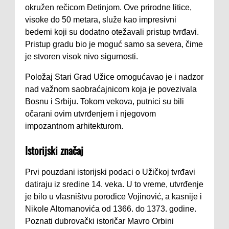
okružen rečicom Đetinjom. Ove prirodne litice,
visoke do 50 metara, služe kao impresivni
bedemi koji su dodatno otežavali pristup tvrđavi.
Pristup gradu bio je moguć samo sa severa, čime
je stvoren visok nivo sigurnosti.
Položaj Stari Grad Užice omogućavao je i nadzor
nad važnom saobraćajnicom koja je povezivala
Bosnu i Srbiju. Tokom vekova, putnici su bili
očarani ovim utvrđenjem i njegovom
impozantnom arhitekturom.
Istorijski značaj
Prvi pouzdani istorijski podaci o Užičkoj tvrđavi
datiraju iz sredine 14. veka. U to vreme, utvrđenje
je bilo u vlasništvu porodice Vojinović, a kasnije i
Nikole Altomanovića od 1366. do 1373. godine.
Poznati dubrovački istoričar Mavro Orbini