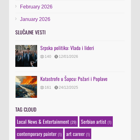
February 2026
January 2026
SLUČAJNE VESTI
Srpska politika: Vlada i lideri
140
12/01/2026
Katastrofe u Šapcu: Požari i Poplave
161
24/12/2025
TAG CLOUD
Local News & Entertainment
Serbian artist
(29)
(1)
contemporary painter
art career
(1)
(1)