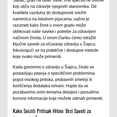
Šabac, grad na obali Save, ima specifične uslove
koji utiču na zdravlje njegovih stanovnika. Od
kvaliteta vazduha do dostupnosti svežih
namirnica na lokalnim pijacama, važno je
razumeti kako život u ovom gradu može
oblikovati naše navike i potrebe za zdravijem
načinom života. U ovom članku ćemo istražiti
ključne savete za očuvanje zdravlja u Šapcu,
fokusirajući se na praktične i dostupne metode
koje svako može primeniti.
Kada govorimo o zdravlju u Šapcu, često se
postavljaju pitanja o specifičnim problemima
poput visokog pritiska, probavnih smetnji ili
korišćenja dodataka ishrani. Hajde da se
pozabavimo ovim temama detaljno i ponudimo
korisne informacije koje možete odmah primeniti.
Kako Sniziti Pritisak Hitno: Brzi Saveti za