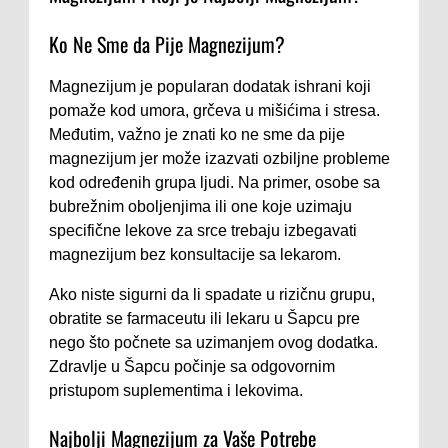
Ko Ne Sme da Pije Magnezijum?
Magnezijum je popularan dodatak ishrani koji
pomaže kod umora, grčeva u mišićima i stresa.
Međutim, važno je znati ko ne sme da pije
magnezijum jer može izazvati ozbiljne probleme
kod određenih grupa ljudi. Na primer, osobe sa
bubrežnim oboljenjima ili one koje uzimaju
specifične lekove za srce trebaju izbegavati
magnezijum bez konsultacije sa lekarom.
Ako niste sigurni da li spadate u rizičnu grupu,
obratite se farmaceutu ili lekaru u Šapcu pre
nego što počnete sa uzimanjem ovog dodatka.
Zdravlje u Šapcu počinje sa odgovornim
pristupom suplementima i lekovima.
Najbolji Magnezijum za Vaše Potrebe