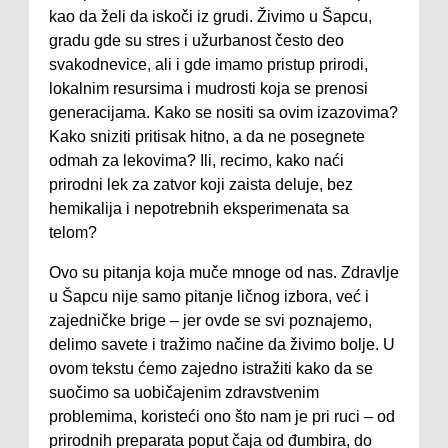
kao da želi da iskoči iz grudi. Živimo u Šapcu,
gradu gde su stres i užurbanost često deo
svakodnevice, ali i gde imamo pristup prirodi,
lokalnim resursima i mudrosti koja se prenosi
generacijama. Kako se nositi sa ovim izazovima?
Kako sniziti pritisak hitno, a da ne posegnete
odmah za lekovima? Ili, recimo, kako naći
prirodni lek za zatvor koji zaista deluje, bez
hemikalija i nepotrebnih eksperimenata sa
telom?
Ovo su pitanja koja muče mnoge od nas. Zdravlje
u Šapcu nije samo pitanje ličnog izbora, već i
zajedničke brige – jer ovde se svi poznajemo,
delimo savete i tražimo načine da živimo bolje. U
ovom tekstu ćemo zajedno istražiti kako da se
suočimo sa uobičajenim zdravstvenim
problemima, koristeći ono što nam je pri ruci – od
prirodnih preparata poput čaja od đumbira, do