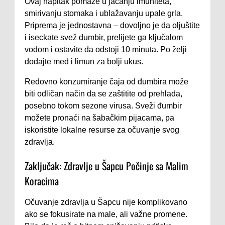
Ovaj napitak pomaže u jačanju imuniteta,
smirivanju stomaka i ublažavanju upale grla.
Priprema je jednostavna – dovoljno je da oljuštite
i iseckate svež đumbir, prelijete ga ključalom
vodom i ostavite da odstoji 10 minuta. Po želji
dodajte med i limun za bolji ukus.
Redovno konzumiranje čaja od đumbira može
biti odličan način da se zaštitite od prehlada,
posebno tokom sezone virusa. Sveži đumbir
možete pronaći na šabačkim pijacama, pa
iskoristite lokalne resurse za očuvanje svog
zdravlja.
Zaključak: Zdravlje u Šapcu Počinje sa Malim
Koracima
Očuvanje zdravlja u Šapcu nije komplikovano
ako se fokusirate na male, ali važne promene.