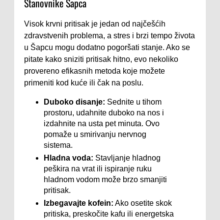
Stanovnike Šapca
Visok krvni pritisak je jedan od najčešćih
zdravstvenih problema, a stres i brzi tempo života
u Šapcu mogu dodatno pogoršati stanje. Ako se
pitate kako sniziti pritisak hitno, evo nekoliko
provereno efikasnih metoda koje možete
primeniti kod kuće ili čak na poslu.
Duboko disanje:
Sednite u tihom
prostoru, udahnite duboko na nos i
izdahnite na usta pet minuta. Ovo
pomaže u smirivanju nervnog
sistema.
Hladna voda:
Stavljanje hladnog
peškira na vrat ili ispiranje ruku
hladnom vodom može brzo smanjiti
pritisak.
Izbegavajte kofein:
Ako osetite skok
pritiska, preskočite kafu ili energetska