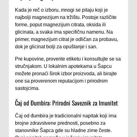
Kada je reč o izboru, mnogi se pitaju koji je
najbolji magnezijum na tržištu. Postoje različite
forme, poput magnezijum citrata, oksida ili
glicinata, a svaka ima specifičnu namenu. Na
primer, magnezijum citrat je odličan za probavu,
dok je glicinat bolji za opuštanje i san.
Pre kupovine, proverite etiketu i konsultujte se sa
stručnjakom. U lokalnim apotekama u Šapcu
možete pronaći širok izbor proizvoda, ali birajte
one sa proverenom reputacijom i prirodnim
sastojcima.
Čaj od Đumbira: Prirodni Saveznik za Imunitet
Čaj od đumbira je tradicionalni napitak koji ima
brojne zdravstvene prednosti, posebno za
stanovnike Šapca gde su hladne zime česte.