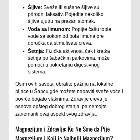
Šljive:
Sveže ili sušene šljive su
prirodni laksativ. Pojedite nekoliko
šljiva ujutru na prazan stomak.
Voda sa limunom:
Popijte čašu tople
vode sa sokom od pola limuna pre
doručka da stimulisate creva.
Šetnja:
Fizička aktivnost, čak i kratka
šetnja po šabačkim parkovima, može
pomoći u pokretanju digestivnog
sistema.
Osim ovih saveta, obratite pažnju na lokalne
pijace u Šapcu gde možete nabaviti sveže voće i
povrće bogato vlaknima. Zdravlje creva je
osnova opšteg dobrog stanja, pa nemojte
zanemariti ovaj aspekt svog zdravlja.
Magnezijum i Zdravlje: Ko Ne Sme da Pije
Magnezijum i Koji je Najbolji Magnezijum?