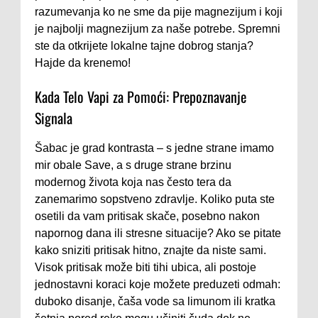
razumevanja ko ne sme da pije magnezijum i koji
je najbolji magnezijum za naše potrebe. Spremni
ste da otkrijete lokalne tajne dobrog stanja?
Hajde da krenemo!
Kada Telo Vapi za Pomoći: Prepoznavanje
Signala
Šabac je grad kontrasta – s jedne strane imamo
mir obale Save, a s druge strane brzinu
modernog života koja nas često tera da
zanemarimo sopstveno zdravlje. Koliko puta ste
osetili da vam pritisak skače, posebno nakon
napornog dana ili stresne situacije? Ako se pitate
kako sniziti pritisak hitno, znajte da niste sami.
Visok pritisak može biti tihi ubica, ali postoje
jednostavni koraci koje možete preduzeti odmah:
duboko disanje, čaša vode sa limunom ili kratka