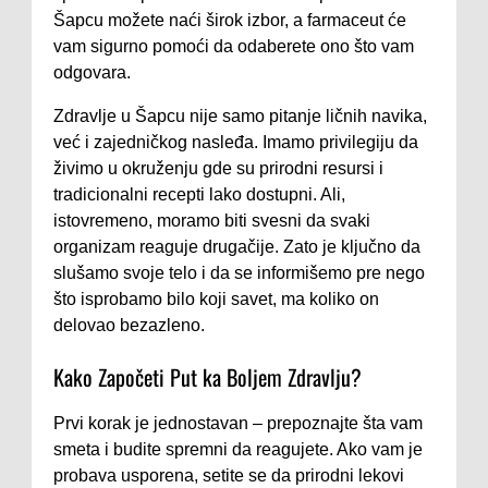
Šapcu možete naći širok izbor, a farmaceut će
vam sigurno pomoći da odaberete ono što vam
odgovara.
Zdravlje u Šapcu nije samo pitanje ličnih navika,
već i zajedničkog nasleđa. Imamo privilegiju da
živimo u okruženju gde su prirodni resursi i
tradicionalni recepti lako dostupni. Ali,
istovremeno, moramo biti svesni da svaki
organizam reaguje drugačije. Zato je ključno da
slušamo svoje telo i da se informišemo pre nego
što isprobamo bilo koji savet, ma koliko on
delovao bezazleno.
Kako Započeti Put ka Boljem Zdravlju?
Prvi korak je jednostavan – prepoznajte šta vam
smeta i budite spremni da reagujete. Ako vam je
probava usporena, setite se da prirodni lekovi