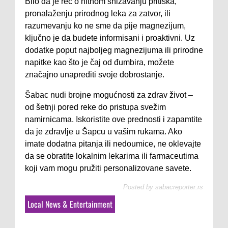
Bilo da je reč o hitnom snižavanju pritiska,
pronalaženju prirodnog leka za zatvor, ili
razumevanju ko ne sme da pije magnezijum,
ključno je da budete informisani i proaktivni. Uz
dodatke poput najboljeg magnezijuma ili prirodne
napitke kao što je čaj od đumbira, možete
značajno unaprediti svoje dobrostanje.
Šabac nudi brojne mogućnosti za zdrav život –
od šetnji pored reke do pristupa svežim
namirnicama. Iskoristite ove prednosti i zapamtite
da je zdravlje u Šapcu u vašim rukama. Ako
imate dodatna pitanja ili nedoumice, ne oklevajte
da se obratite lokalnim lekarima ili farmaceutima
koji vam mogu pružiti personalizovane savete.
Posted by
sabacreporter.rs
Local News & Entertainment