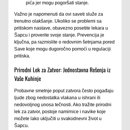
pića jer mogu pogoršati stanje.
Važno je napomenuti da ovi saveti služe za
trenutno olakšanje. Ukoliko se problemi sa
pritiskom nastave, obavezno posetite lekara u
Šapcu i proverite svoje stanje. Prevencija je
ključna, pa razmislite o redovnim šetnjama pored
Save koje mogu dugoročno pomoći u regulaciji
pritiska.
Prirodni Lek za Zatvor: Jednostavna Rešenja iz
Vaše Kuhinje
Probavne smetnje poput zatvora često pogađaju
ljude zbog nedostatka vlakana u ishrani ili
nedovoljnog unosa tečnosti. Ako tražite prirodni
lek za zatvor, postoje namirnice i navike koje
možete lako uključiti u svakodnevni život u
Šapcu.