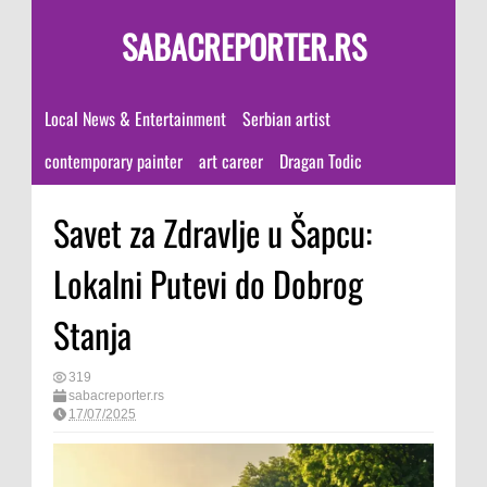
SABACREPORTER.RS
Local News & Entertainment
Serbian artist
contemporary painter
art career
Dragan Todic
Savet za Zdravlje u Šapcu:
Lokalni Putevi do Dobrog
Stanja
319
sabacreporter.rs
17/07/2025