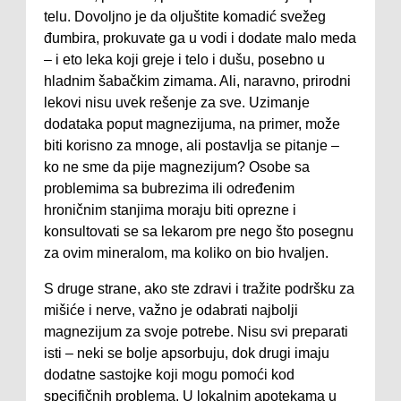
telu. Dovoljno je da oljuštite komadić svežeg
đumbira, prokuvate ga u vodi i dodate malo meda
– i eto leka koji greje i telo i dušu, posebno u
hladnim šabačkim zimama. Ali, naravno, prirodni
lekovi nisu uvek rešenje za sve. Uzimanje
dodataka poput magnezijuma, na primer, može
biti korisno za mnoge, ali postavlja se pitanje –
ko ne sme da pije magnezijum? Osobe sa
problemima sa bubrezima ili određenim
hroničnim stanjima moraju biti oprezne i
konsultovati se sa lekarom pre nego što posegnu
za ovim mineralom, ma koliko on bio hvaljen.
S druge strane, ako ste zdravi i tražite podršku za
mišiće i nerve, važno je odabrati najbolji
magnezijum za svoje potrebe. Nisu svi preparati
isti – neki se bolje apsorbuju, dok drugi imaju
dodatne sastojke koji mogu pomoći kod
specifičnih problema. U lokalnim apotekama u