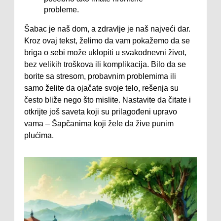
probleme.
Šabac je naš dom, a zdravlje je naš najveći dar.
Kroz ovaj tekst, želimo da vam pokažemo da se
briga o sebi može uklopiti u svakodnevni život,
bez velikih troškova ili komplikacija. Bilo da se
borite sa stresom, probavnim problemima ili
samo želite da ojačate svoje telo, rešenja su
često bliže nego što mislite. Nastavite da čitate i
otkrijte još saveta koji su prilagođeni upravo
vama – Šapčanima koji žele da žive punim
plućima.