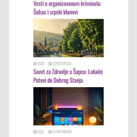
Vesti o organizovanom kriminalu:
Šabac i srpski klanovi
319
17/07/2025
Savet za Zdravlje u Šapcu: Lokalni
Putevi do Dobrog Stanja
321
17/07/2025