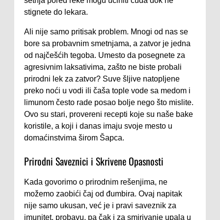
šetnja pored reke mogu učiniti čuda dok ne
stignete do lekara.
Ali nije samo pritisak problem. Mnogi od nas se
bore sa probavnim smetnjama, a zatvor je jedna
od najčešćih tegoba. Umesto da posegnete za
agresivnim laksativima, zašto ne biste probali
prirodni lek za zatvor? Suve šljive natopljene
preko noći u vodi ili čaša tople vode sa medom i
limunom često rade posao bolje nego što mislite.
Ovo su stari, provereni recepti koje su naše bake
koristile, a koji i danas imaju svoje mesto u
domaćinstvima širom Šapca.
Prirodni Saveznici i Skrivene Opasnosti
Kada govorimo o prirodnim rešenjima, ne
možemo zaobići čaj od đumbira. Ovaj napitak
nije samo ukusan, već je i pravi saveznik za
imunitet, probavu, pa čak i za smirivanje upala u