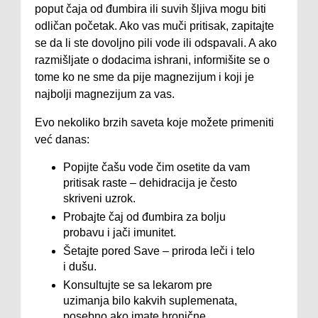
poput čaja od đumbira ili suvih šljiva mogu biti
odličan početak. Ako vas muči pritisak, zapitajte
se da li ste dovoljno pili vode ili odspavali. A ako
razmišljate o dodacima ishrani, informišite se o
tome ko ne sme da pije magnezijum i koji je
najbolji magnezijum za vas.
Evo nekoliko brzih saveta koje možete primeniti
već danas:
Popijte čašu vode čim osetite da vam
pritisak raste – dehidracija je često
skriveni uzrok.
Probajte čaj od đumbira za bolju
probavu i jači imunitet.
Šetajte pored Save – priroda leči i telo
i dušu.
Konsultujte se sa lekarom pre
uzimanja bilo kakvih suplemenata,
posebno ako imate hronične