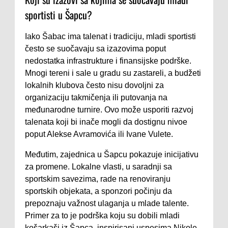
sportisti u Šapcu?
Iako Šabac ima talenat i tradiciju, mladi sportisti
često se suočavaju sa izazovima poput
nedostatka infrastrukture i finansijske podrške.
Mnogi tereni i sale u gradu su zastareli, a budžeti
lokalnih klubova često nisu dovoljni za
organizaciju takmičenja ili putovanja na
međunarodne turnire. Ovo može usporiti razvoj
talenata koji bi inače mogli da dostignu nivoe
poput Alekse Avramovića ili Ivane Vulete.
Međutim, zajednica u Šapcu pokazuje inicijativu
za promene. Lokalne vlasti, u saradnji sa
sportskim savezima, rade na renoviranju
sportskih objekata, a sponzori počinju da
prepoznaju važnost ulaganja u mlade talente.
Primer za to je podrška koju su dobili mladi
košarkaši iz Šapca, inspirisani uspesima Nikole