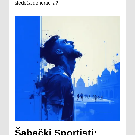
sledeća generacija?
Šabački Sportisti: