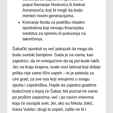
poput Nemanje Nedovića ili Alekse
Avramovića, koji bi mogli da budu
mentori novim generacijama.
Kreiranje fonda za podršku mladim
sportistima koji nemaju finansijska
sredstva za opremu ili putovanja na
takmičenja.
Šabački sportisti su već pokazali da mogu da
budu svetski šampioni. Sada je na nama, kao
zajednici, da im omogućimo da taj put bude lakši.
Jer, na kraju krajeva, svaki novi talenat koji dobije
priliku nije samo lični uspeh – to je pobeda za
ceo grad, za sve nas koji verujemo u snagu
sporta i zajedništva. Hajde da zajedno gradimo
budućnost u kojoj će Šabac biti poznat ne samo
po prošlim uspesima, već i po novim imenima
koja će osvajati svet. Jer, ako su Nikola Jokić,
Ivana Vuleta i drugi to uspeli, zašto ne bi i