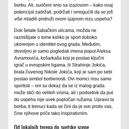
borbu. Ali, suočeni smo sa izazovom – kako ovaj
potencijal zadržati, podržati i omogućiti da se još
više mladih pridruži ovom sjajnom nizu uspeha?
Dok šetate šabačkim ulicama, možda ne
razmišljate o tome koliko je sport duboko
ukorenjen u identitet ovog grada. Međutim,
dovoljno je samo pogledati imena poput Aleksa
Avramovića, košarkaša koji je postao ključni
igrač u evropskim ligama, ili Strahinje Jokića,
brata čuvenog Nikole Jokića, koji je sam po sebi
postao simbol borbenosti. Ovi momci nisu samo
sportisti – oni su dokaz da se iz malog grada
može stići do velikih visina, ali i podsetnik da put
do uspeha nije uvek popločan ružama. Upravo ta
borba, ti trenuci kada se čini da je sve protiv vas,
čine njihove priče tako inspirativnim.
Od lokalnih terena do svetske scene