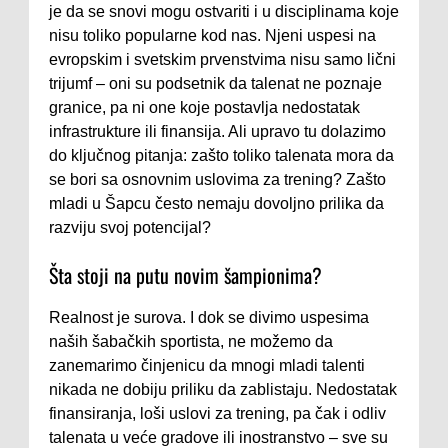
je da se snovi mogu ostvariti i u disciplinama koje
nisu toliko popularne kod nas. Njeni uspesi na
evropskim i svetskim prvenstvima nisu samo lični
trijumf – oni su podsetnik da talenat ne poznaje
granice, pa ni one koje postavlja nedostatak
infrastrukture ili finansija. Ali upravo tu dolazimo
do ključnog pitanja: zašto toliko talenata mora da
se bori sa osnovnim uslovima za trening? Zašto
mladi u Šapcu često nemaju dovoljno prilika da
razviju svoj potencijal?
Šta stoji na putu novim šampionima?
Realnost je surova. I dok se divimo uspesima
naših šabačkih sportista, ne možemo da
zanemarimo činjenicu da mnogi mladi talenti
nikada ne dobiju priliku da zablistaju. Nedostatak
finansiranja, loši uslovi za trening, pa čak i odliv
talenata u veće gradove ili inostranstvo – sve su