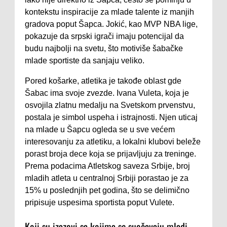
kontekstu inspiracije za mlade talente iz manjih
gradova poput Šapca. Jokić, kao MVP NBA lige,
pokazuje da srpski igrači imaju potencijal da
budu najbolji na svetu, što motiviše šabačke
mlade sportiste da sanjaju veliko.
Pored košarke, atletika je takođe oblast gde
Šabac ima svoje zvezde. Ivana Vuleta, koja je
osvojila zlatnu medalju na Svetskom prvenstvu,
postala je simbol uspeha i istrajnosti. Njen uticaj
na mlade u Šapcu ogleda se u sve većem
interesovanju za atletiku, a lokalni klubovi beleže
porast broja dece koja se prijavljuju za treninge.
Prema podacima Atletskog saveza Srbije, broj
mladih atleta u centralnoj Srbiji porastao je za
15% u poslednjih pet godina, što se delimično
pripisuje uspesima sportista poput Vulete.
Koji su izazovi sa kojima se suočavaju mladi