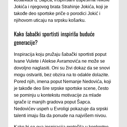
Jokića i njegovog brata Strahinje Jokića, koji je
takođe deo sportske priče o porodici Jokić i
njihovom uticaju na srpsku košarku.
Kako šabački sportisti inspirišu buduće
generacije?
Inspiracija koju pružaju šabački sportisti poput
Ivane Vulete i Alekse Avramovića ne može se
dovoljno naglasiti. Oni su živi dokaz da se snovi
mogu ostvariti, bez obzira na to odakle dolazite.
Pored njih, imena poput Nemanje Nedovića, koji
je takođe deo šire srpske sportske scene, često
se pominju u kontekstu motivacije za mlade
igrače iz manjih gradova poput Šapca.
Nedovićev uspeh u Evroligi pokazuje da srpski
talenti imaju šta da ponude na najvišem nivou.
Kako bi se ova inspiracija pretočila u konkretne