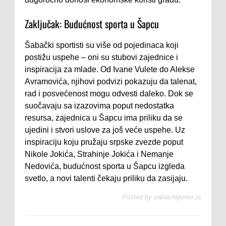
Zaključak: Budućnost sporta u Šapcu
Šabački sportisti su više od pojedinaca koji
postižu uspehe – oni su stubovi zajednice i
inspiracija za mlade. Od Ivane Vulete do Alekse
Avramovića, njihovi podvizi pokazuju da talenat,
rad i posvećenost mogu odvesti daleko. Dok se
suočavaju sa izazovima poput nedostatka
resursa, zajednica u Šapcu ima priliku da se
ujedini i stvori uslove za još veće uspehe. Uz
inspiraciju koju pružaju srpske zvezde poput
Nikole Jokića, Strahinje Jokića i Nemanje
Nedovića, budućnost sporta u Šapcu izgleda
svetlo, a novi talenti čekaju priliku da zasijaju.
Posted by
sabacreporter.rs