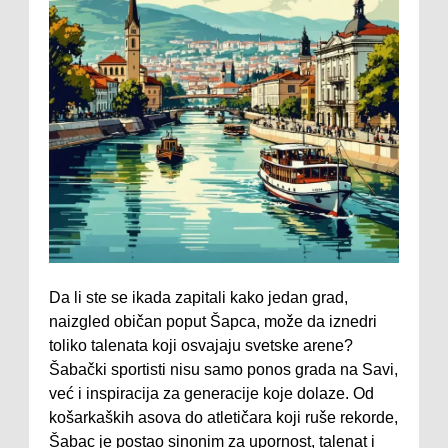
Da li ste se ikada zapitali kako jedan grad,
naizgled običan poput Šapca, može da iznedri
toliko talenata koji osvajaju svetske arene?
Šabački sportisti nisu samo ponos grada na Savi,
već i inspiracija za generacije koje dolaze. Od
košarkaških asova do atletičara koji ruše rekorde,
Šabac je postao sinonim za upornost, talenat i