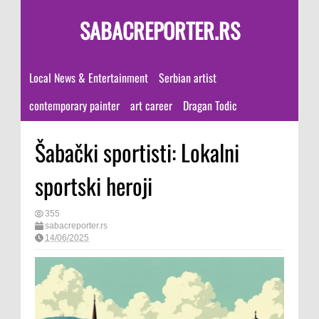
SABACREPORTER.RS
Local News & Entertainment
Serbian artist
contemporary painter
art career
Dragan Todic
Šabački sportisti: Lokalni
sportski heroji
355
sabacreporter.rs
14/06/2025