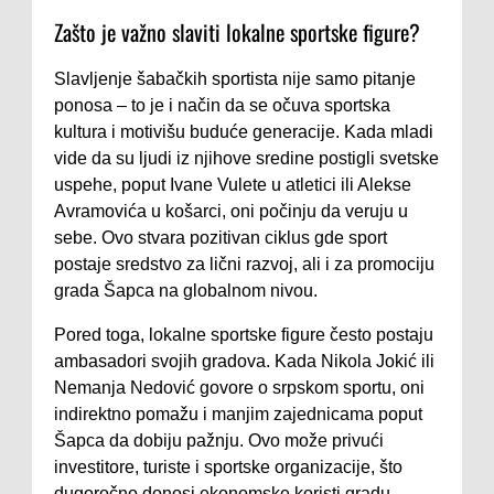
Zašto je važno slaviti lokalne sportske figure?
Slavljenje šabačkih sportista nije samo pitanje
ponosa – to je i način da se očuva sportska
kultura i motivišu buduće generacije. Kada mladi
vide da su ljudi iz njihove sredine postigli svetske
uspehe, poput Ivane Vulete u atletici ili Alekse
Avramovića u košarci, oni počinju da veruju u
sebe. Ovo stvara pozitivan ciklus gde sport
postaje sredstvo za lični razvoj, ali i za promociju
grada Šapca na globalnom nivou.
Pored toga, lokalne sportske figure često postaju
ambasadori svojih gradova. Kada Nikola Jokić ili
Nemanja Nedović govore o srpskom sportu, oni
indirektno pomažu i manjim zajednicama poput
Šapca da dobiju pažnju. Ovo može privući
investitore, turiste i sportske organizacije, što
dugoročno donosi ekonomske koristi gradu.