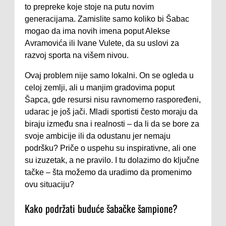
to prepreke koje stoje na putu novim
generacijama. Zamislite samo koliko bi Šabac
mogao da ima novih imena poput Alekse
Avramovića ili Ivane Vulete, da su uslovi za
razvoj sporta na višem nivou.
Ovaj problem nije samo lokalni. On se ogleda u
celoj zemlji, ali u manjim gradovima poput
Šapca, gde resursi nisu ravnomerno raspoređeni,
udarac je još jači. Mladi sportisti često moraju da
biraju između sna i realnosti – da li da se bore za
svoje ambicije ili da odustanu jer nemaju
podršku? Priče o uspehu su inspirativne, ali one
su izuzetak, a ne pravilo. I tu dolazimo do ključne
tačke – šta možemo da uradimo da promenimo
ovu situaciju?
Kako podržati buduće šabačke šampione?