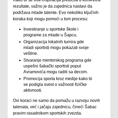
rezultate, važno je da zajednica nastavi da
podržava mlade talente. Evo nekoliko ključnih
koraka koji mogu pomoći u tom procesu:
Investiranje u sportske škole i
programe za mlade u Šapcu.
Organizacija lokalnih turnira gde
mladi sportisti mogu pokazati svoje
veštine.
Stvaranje mentorskog programa gde
uspešni šabački sportisti poput
Avramovića mogu raditi sa decom.
Promocija sporta kroz medije kako bi
se podigla svest o važnosti fizičke
aktivnosti.
Ovi koraci ne samo da pomažu u razvoju novih
talenata, već i jačaju zajednicu, čineći Šabac
pravim rasadnikom sportskih zvezda.