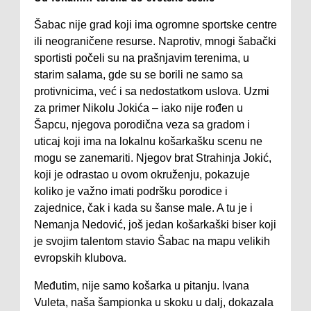
Šabac nije grad koji ima ogromne sportske centre
ili neograničene resurse. Naprotiv, mnogi šabački
sportisti počeli su na prašnjavim terenima, u
starim salama, gde su se borili ne samo sa
protivnicima, već i sa nedostatkom uslova. Uzmi
za primer Nikolu Jokića – iako nije rođen u
Šapcu, njegova porodična veza sa gradom i
uticaj koji ima na lokalnu košarkašku scenu ne
mogu se zanemariti. Njegov brat Strahinja Jokić,
koji je odrastao u ovom okruženju, pokazuje
koliko je važno imati podršku porodice i
zajednice, čak i kada su šanse male. A tu je i
Nemanja Nedović, još jedan košarkaški biser koji
je svojim talentom stavio Šabac na mapu velikih
evropskih klubova.
Međutim, nije samo košarka u pitanju. Ivana
Vuleta, naša šampionka u skoku u dalj, dokazala