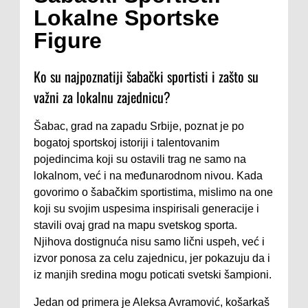
Lokalne Sportske
Figure
Ko su najpoznatiji šabački sportisti i zašto su
važni za lokalnu zajednicu?
Šabac, grad na zapadu Srbije, poznat je po
bogatoj sportskoj istoriji i talentovanim
pojedincima koji su ostavili trag ne samo na
lokalnom, već i na međunarodnom nivou. Kada
govorimo o šabačkim sportistima, mislimo na one
koji su svojim uspesima inspirisali generacije i
stavili ovaj grad na mapu svetskog sporta.
Njihova dostignuća nisu samo lični uspeh, već i
izvor ponosa za celu zajednicu, jer pokazuju da i
iz manjih sredina mogu poticati svetski šampioni.
Jedan od primera je Aleksa Avramović, košarkaš