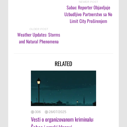
NEWER POST
Sabac Reporter Objavljuje
Uzbudljivo Partnerstvo sa No
Limit City Proširenjem
OLDER POST
Weather Updates: Storms
and Natural Phenomena
RELATED
306
28/07/2025
Vesti o organizovanom kriminalu:
Šabac i srpski klanovi