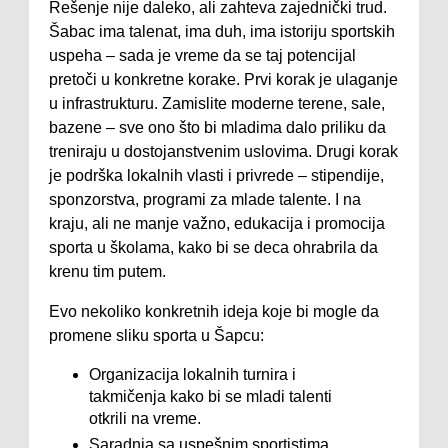
Rešenje nije daleko, ali zahteva zajednički trud.
Šabac ima talenat, ima duh, ima istoriju sportskih
uspeha – sada je vreme da se taj potencijal
pretoči u konkretne korake. Prvi korak je ulaganje
u infrastrukturu. Zamislite moderne terene, sale,
bazene – sve ono što bi mladima dalo priliku da
treniraju u dostojanstvenim uslovima. Drugi korak
je podrška lokalnih vlasti i privrede – stipendije,
sponzorstva, programi za mlade talente. I na
kraju, ali ne manje važno, edukacija i promocija
sporta u školama, kako bi se deca ohrabrila da
krenu tim putem.
Evo nekoliko konkretnih ideja koje bi mogle da
promene sliku sporta u Šapcu:
Organizacija lokalnih turnira i
takmičenja kako bi se mladi talenti
otkrili na vreme.
Saradnja sa uspešnim sportistima