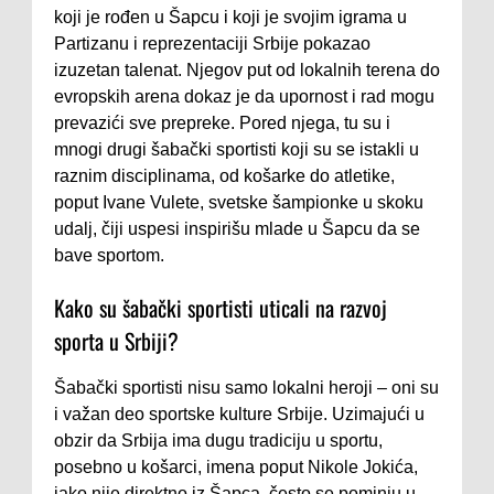
koji je rođen u Šapcu i koji je svojim igrama u
Partizanu i reprezentaciji Srbije pokazao
izuzetan talenat. Njegov put od lokalnih terena do
evropskih arena dokaz je da upornost i rad mogu
prevazići sve prepreke. Pored njega, tu su i
mnogi drugi šabački sportisti koji su se istakli u
raznim disciplinama, od košarke do atletike,
poput Ivane Vulete, svetske šampionke u skoku
udalj, čiji uspesi inspirišu mlade u Šapcu da se
bave sportom.
Kako su šabački sportisti uticali na razvoj
sporta u Srbiji?
Šabački sportisti nisu samo lokalni heroji – oni su
i važan deo sportske kulture Srbije. Uzimajući u
obzir da Srbija ima dugu tradiciju u sportu,
posebno u košarci, imena poput Nikole Jokića,
iako nije direktno iz Šapca, često se pominju u