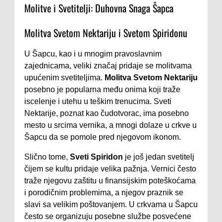
Molitve i Svetitelji: Duhovna Snaga Šapca
Molitva Svetom Nektariju i Svetom Spiridonu
U Šapcu, kao i u mnogim pravoslavnim
zajednicama, veliki značaj pridaje se molitvama
upućenim svetiteljima.
Molitva Svetom Nektariju
posebno je popularna među onima koji traže
iscelenje i utehu u teškim trenucima. Sveti
Nektarije, poznat kao čudotvorac, ima posebno
mesto u srcima vernika, a mnogi dolaze u crkve u
Šapcu da se pomole pred njegovom ikonom.
Slično tome,
Sveti Spiridon
je još jedan svetitelj
čijem se kultu pridaje velika pažnja. Vernici često
traže njegovu zaštitu u finansijskim poteškoćama
i porodičnim problemima, a njegov praznik se
slavi sa velikim poštovanjem. U crkvama u Šapcu
često se organizuju posebne službe posvećene