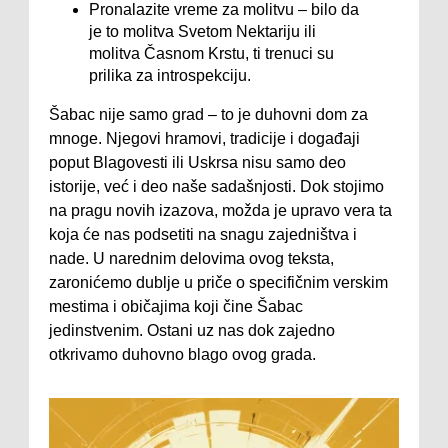
Pronalazite vreme za molitvu – bilo da
je to molitva Svetom Nektariju ili
molitva Časnom Krstu, ti trenuci su
prilika za introspekciju.
Šabac nije samo grad – to je duhovni dom za
mnoge. Njegovi hramovi, tradicije i događaji
poput Blagovesti ili Uskrsa nisu samo deo
istorije, već i deo naše sadašnjosti. Dok stojimo
na pragu novih izazova, možda je upravo vera ta
koja će nas podsetiti na snagu zajedništva i
nade. U narednim delovima ovog teksta,
zaronićemo dublje u priče o specifičnim verskim
mestima i običajima koji čine Šabac
jedinstvenim. Ostani uz nas dok zajedno
otkrivamo duhovno blago ovog grada.