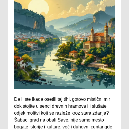
Da li ste ikada osetili taj tihi, gotovo mistični mir
dok stojite u senci drevnih hramova ili slušate
odjek molitvi koji se razleže kroz stara zdanja?
Šabac, grad na obali Save, nije samo mesto
bogate istorije i kulture, već i duhovni centar gde