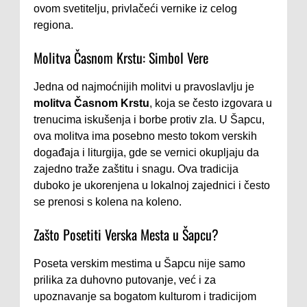
ovom svetitelju, privlačeći vernike iz celog
regiona.
Molitva Časnom Krstu: Simbol Vere
Jedna od najmoćnijih molitvi u pravoslavlju je
molitva Časnom Krstu
, koja se često izgovara u
trenucima iskušenja i borbe protiv zla. U Šapcu,
ova molitva ima posebno mesto tokom verskih
događaja i liturgija, gde se vernici okupljaju da
zajedno traže zaštitu i snagu. Ova tradicija
duboko je ukorenjena u lokalnoj zajednici i često
se prenosi s kolena na koleno.
Zašto Posetiti Verska Mesta u Šapcu?
Poseta verskim mestima u Šapcu nije samo
prilika za duhovno putovanje, već i za
upoznavanje sa bogatom kulturom i tradicijom