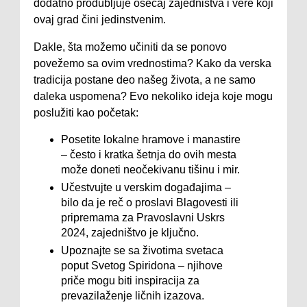
dodatno produbljuje osećaj zajedništva i vere koji
ovaj grad čini jedinstvenim.
Dakle, šta možemo učiniti da se ponovo
povežemo sa ovim vrednostima? Kako da verska
tradicija postane deo našeg života, a ne samo
daleka uspomena? Evo nekoliko ideja koje mogu
poslužiti kao početak:
Posetite lokalne hramove i manastire
– često i kratka šetnja do ovih mesta
može doneti neočekivanu tišinu i mir.
Učestvujte u verskim događajima –
bilo da je reč o proslavi Blagovesti ili
pripremama za Pravoslavni Uskrs
2024, zajedništvo je ključno.
Upoznajte se sa životima svetaca
poput Svetog Spiridona – njihove
priče mogu biti inspiracija za
prevazilaženje ličnih izazova.