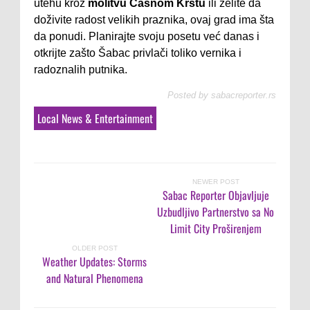
utehu kroz
molitvu Časnom Krstu
ili želite da
doživite radost velikih praznika, ovaj grad ima šta
da ponudi. Planirajte svoju posetu već danas i
otkrijte zašto Šabac privlači toliko vernika i
radoznalih putnika.
Posted by
sabacreporter.rs
Local News & Entertainment
NEWER POST
Sabac Reporter Objavljuje
Uzbudljivo Partnerstvo sa No
Limit City Proširenjem
OLDER POST
Weather Updates: Storms
and Natural Phenomena