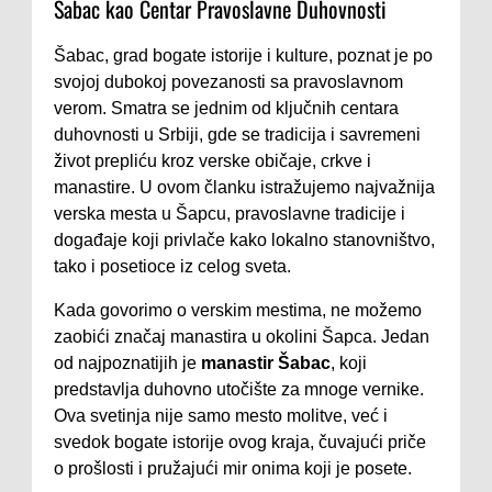
Šabac kao Centar Pravoslavne Duhovnosti
Šabac, grad bogate istorije i kulture, poznat je po
svojoj dubokoj povezanosti sa pravoslavnom
verom. Smatra se jednim od ključnih centara
duhovnosti u Srbiji, gde se tradicija i savremeni
život prepliću kroz verske običaje, crkve i
manastire. U ovom članku istražujemo najvažnija
verska mesta u Šapcu, pravoslavne tradicije i
događaje koji privlače kako lokalno stanovništvo,
tako i posetioce iz celog sveta.
Kada govorimo o verskim mestima, ne možemo
zaobići značaj manastira u okolini Šapca. Jedan
od najpoznatijih je
manastir Šabac
, koji
predstavlja duhovno utočište za mnoge vernike.
Ova svetinja nije samo mesto molitve, već i
svedok bogate istorije ovog kraja, čuvajući priče
o prošlosti i pružajući mir onima koji je posete.