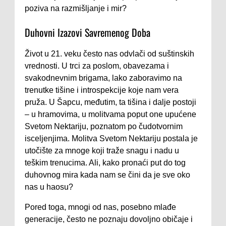
poziva na razmišljanje i mir?
Duhovni Izazovi Savremenog Doba
Život u 21. veku često nas odvlači od suštinskih
vrednosti. U trci za poslom, obavezama i
svakodnevnim brigama, lako zaboravimo na
trenutke tišine i introspekcije koje nam vera
pruža. U Šapcu, međutim, ta tišina i dalje postoji
– u hramovima, u molitvama poput one upućene
Svetom Nektariju, poznatom po čudotvornim
isceljenjima. Molitva Svetom Nektariju postala je
utočište za mnoge koji traže snagu i nadu u
teškim trenucima. Ali, kako pronaći put do tog
duhovnog mira kada nam se čini da je sve oko
nas u haosu?
Pored toga, mnogi od nas, posebno mlađe
generacije, često ne poznaju dovoljno običaje i