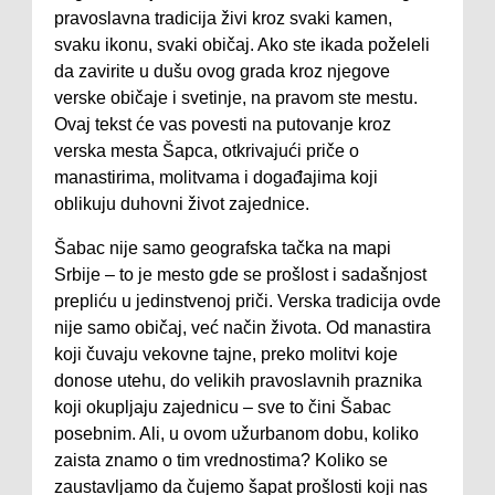
pravoslavna tradicija živi kroz svaki kamen,
svaku ikonu, svaki običaj. Ako ste ikada poželeli
da zavirite u dušu ovog grada kroz njegove
verske običaje i svetinje, na pravom ste mestu.
Ovaj tekst će vas povesti na putovanje kroz
verska mesta Šapca, otkrivajući priče o
manastirima, molitvama i događajima koji
oblikuju duhovni život zajednice.
Šabac nije samo geografska tačka na mapi
Srbije – to je mesto gde se prošlost i sadašnjost
prepliću u jedinstvenoj priči. Verska tradicija ovde
nije samo običaj, već način života. Od manastira
koji čuvaju vekovne tajne, preko molitvi koje
donose utehu, do velikih pravoslavnih praznika
koji okupljaju zajednicu – sve to čini Šabac
posebnim. Ali, u ovom užurbanom dobu, koliko
zaista znamo o tim vrednostima? Koliko se
zaustavljamo da čujemo šapat prošlosti koji nas