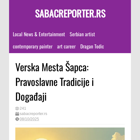
SABACREPORTER.RS
Local News & Entertainment
Serbian artist
contemporary painter
art career
Dragan Todic
Verska Mesta Šapca:
Pravoslavne Tradicije i
Događaji
241
sabacreporter.rs
08/10/2025