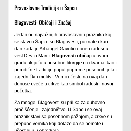
Pravoslavne Tradicije u Šapcu
Blagovesti: Običaji i Značaj
Jedan od najvažnijih pravoslavnih praznika koji
se slavi u Šapcu su Blagovesti, poznate i kao
dan kada je Arhangel Gavrilio doneo radosnu
vest Devici Mariji.
Blagovesti običaji
u ovom
gradu uključuju posebne liturgije u crkvama, kao i
porodične tradicije poput pripreme posebnih jela i
zajedničkih molitvi. Vernici često na ovaj dan
donose cveće u crkve kao simbol radosti i novog
početka.
Za mnoge, Blagovesti su prilika za duhovno
pročišćenje i zajedništvo. U Šapcu se ovaj
praznik slavi sa posebnom pažnjom, a crkve su
prepune vernika koji dolaze da se pomole i
učestvuju u obredima.