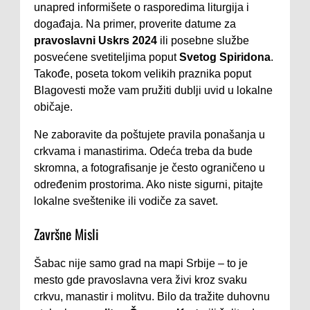
unapred informišete o rasporedima liturgija i
događaja. Na primer, proverite datume za
pravoslavni Uskrs 2024
ili posebne službe
posvećene svetiteljima poput
Svetog Spiridona
.
Takođe, poseta tokom velikih praznika poput
Blagovesti može vam pružiti dublji uvid u lokalne
običaje.
Ne zaboravite da poštujete pravila ponašanja u
crkvama i manastirima. Odeća treba da bude
skromna, a fotografisanje je često ograničeno u
određenim prostorima. Ako niste sigurni, pitajte
lokalne sveštenike ili vodiče za savet.
Završne Misli
Šabac nije samo grad na mapi Srbije – to je
mesto gde pravoslavna vera živi kroz svaku
crkvu, manastir i molitvu. Bilo da tražite duhovnu