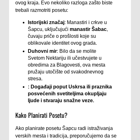
ovog kraja. Evo nekoliko razloga zašto biste
trebali razmotriti posetu:
Istorijski značaj
: Manastiri i crkve u
Šapcu, uključujući
manastir Šabac
,
čuvaju priče o prošlosti koje su
oblikovale identitet ovog grada.
Duhovni mir
: Bilo da se molite
Svetom Nektariju ili učestvujete u
obredima za Blagovesti, ova mesta
pružaju utočište od svakodnevnog
stresa.
: Događaji poput Uskrsa ili praznika
posvećenih svetiteljima okupljaju
ljude i stvaraju snažne veze.
Kako Planirati Posetu?
Ako planirate posetu Šapcu radi istraživanja
verskih mesta i tradicija, preporučujemo da se