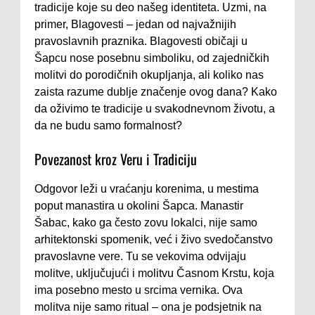
tradicije koje su deo našeg identiteta. Uzmi, na
primer, Blagovesti – jedan od najvažnijih
pravoslavnih praznika. Blagovesti običaji u
Šapcu nose posebnu simboliku, od zajedničkih
molitvi do porodičnih okupljanja, ali koliko nas
zaista razume dublje značenje ovog dana? Kako
da oživimo te tradicije u svakodnevnom životu, a
da ne budu samo formalnost?
Povezanost kroz Veru i Tradiciju
Odgovor leži u vraćanju korenima, u mestima
poput manastira u okolini Šapca. Manastir
Šabac, kako ga često zovu lokalci, nije samo
arhitektonski spomenik, već i živo svedočanstvo
pravoslavne vere. Tu se vekovima odvijaju
molitve, uključujući i molitvu Časnom Krstu, koja
ima posebno mesto u srcima vernika. Ova
molitva nije samo ritual – ona je podsjetnik na