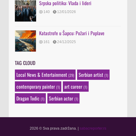
Srpska politika: Vlada i lideri
140
12/01/2026
Katastrofe u Šapcu: Požari i Poplave
161
24/12/2025
TAG CLOUD
Local News & Entertainment
Serbian artist
(29)
(1)
contemporary painter
art career
(1)
(1)
Dragan Todic
Serbian actor
(1)
(1)
2026 © Sva prava zadržana.
|
sabacreporter.rs