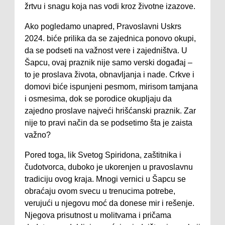
žrtvu i snagu koja nas vodi kroz životne izazove.
Ako pogledamo unapred, Pravoslavni Uskrs
2024. biće prilika da se zajednica ponovo okupi,
da se podseti na važnost vere i zajedništva. U
Šapcu, ovaj praznik nije samo verski događaj –
to je proslava života, obnavljanja i nade. Crkve i
domovi biće ispunjeni pesmom, mirisom tamjana
i osmesima, dok se porodice okupljaju da
zajedno proslave najveći hrišćanski praznik. Zar
nije to pravi način da se podsetimo šta je zaista
važno?
Pored toga, lik Svetog Spiridona, zaštitnika i
čudotvorca, duboko je ukorenjen u pravoslavnu
tradiciju ovog kraja. Mnogi vernici u Šapcu se
obraćaju ovom svecu u trenucima potrebe,
verujući u njegovu moć da donese mir i rešenje.
Njegova prisutnost u molitvama i pričama