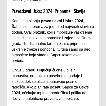
Pravoslavni Uskrs 2024: Pripreme i Slavlje
Kada je u pitanju
pravoslavni Uskrs 2024
,
Šabac se priprema za jedno od najvećih slavlja u
godini. Ovaj praznik, koji simbolizuje vaskrsenje
Isusa Hrista, okuplja porodice i zajednice širom
grada. Tradicionalno farbanje jaja, priprema
uskršnje trpeze i ponoćna liturgija samo su deo
atmosfere koja vlada u Šapcu tokom ovog
perioda.
Crkve u gradu, uključujući one u blizini
manastira, organizuju posebne događaje i
službe, dok se ulice ispunjavaju pesmom i
radošću. Ako planirate posetu Šapcu za Uskrs
2024, očekujte toplu dobrodošlicu i priliku da
doživite autentične pravoslavne običaje.