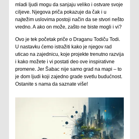
mladi ljudi mogu da sanjaju veliko i ostvare svoje
ciljeve. Njegova priča pokazuje da čak i u
najtežim uslovima postoji način da se stvori nešto
vredno. A ako on može, zašto ne biste mogli i vi?
Ovo je tek početak priče o Draganu Todiču Todi.
U nastavku ćemo istražiti kako je njegov rad
uticao na zajednicu, koje projekte trenutno razvija
i kako možete i vi postati deo ove inspirativne
promene. Jer Šabac nije samo grad na mapi – to
je dom ljudi koji zajedno grade svetlu budućnost.
Ostanite s nama da saznate više!