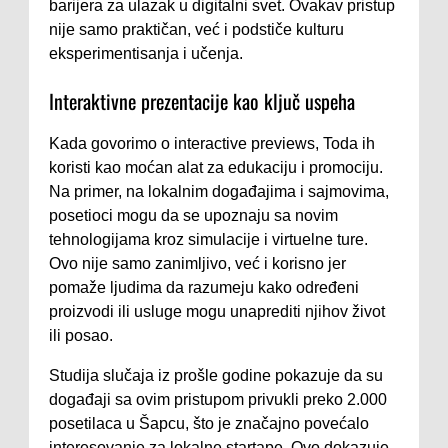
barijera za ulazak u digitalni svet. Ovakav pristup
nije samo praktičan, već i podstiče kulturu
eksperimentisanja i učenja.
Interaktivne prezentacije kao ključ uspeha
Kada govorimo o interactive previews, Toda ih
koristi kao moćan alat za edukaciju i promociju.
Na primer, na lokalnim događajima i sajmovima,
posetioci mogu da se upoznaju sa novim
tehnologijama kroz simulacije i virtuelne ture.
Ovo nije samo zanimljivo, već i korisno jer
pomaže ljudima da razumeju kako određeni
proizvodi ili usluge mogu unaprediti njihov život
ili posao.
Studija slučaja iz prošle godine pokazuje da su
događaji sa ovim pristupom privukli preko 2.000
posetilaca u Šapcu, što je značajno povećalo
interesovanje za lokalne startape. Ovo dokazuje