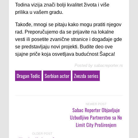
Todina vizija znači bolji kvalitet života i više
prilika u vašem gradu.
Takođe, mnogi se pitaju kako mogu pratiti njegov
rad. Preporučujemo da se prijavite na lokalne
vesti ili posetite zvanične stranice i događaje gde
se predstavljaju novi projekti. Budite deo ove
sjajne priče koja osvetljava budućnost Šapca!
Posted by
sabacreporter.rs
Dragan Todic
Serbian actor
Zvezda series
NEWER POST
Sabac Reporter Objavljuje
Uzbudljivo Partnerstvo sa No
Limit City Proširenjem
OLDER POST