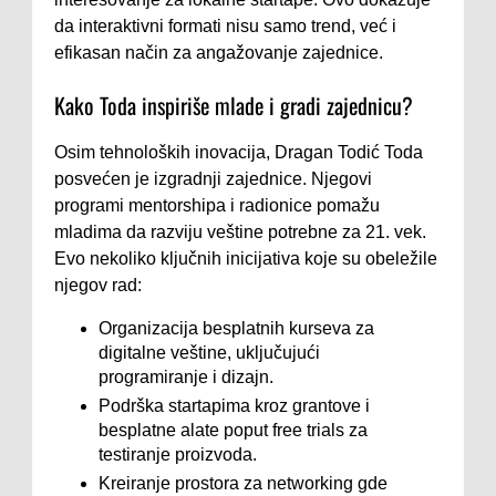
da interaktivni formati nisu samo trend, već i
efikasan način za angažovanje zajednice.
Kako Toda inspiriše mlade i gradi zajednicu?
Osim tehnoloških inovacija, Dragan Todić Toda
posvećen je izgradnji zajednice. Njegovi
programi mentorshipa i radionice pomažu
mladima da razviju veštine potrebne za 21. vek.
Evo nekoliko ključnih inicijativa koje su obeležile
njegov rad:
Organizacija besplatnih kurseva za
digitalne veštine, uključujući
programiranje i dizajn.
Podrška startapima kroz grantove i
besplatne alate poput free trials za
testiranje proizvoda.
Kreiranje prostora za networking gde