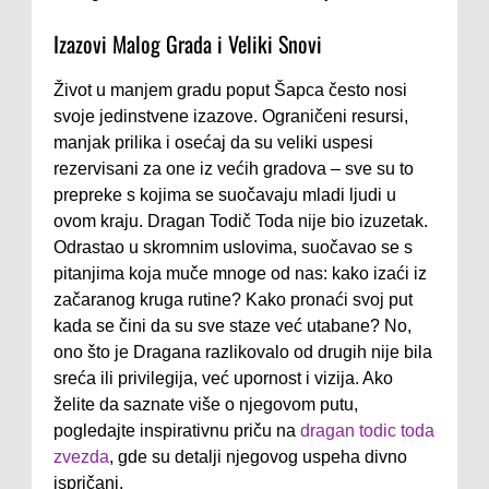
Izazovi Malog Grada i Veliki Snovi
Život u manjem gradu poput Šapca često nosi
svoje jedinstvene izazove. Ograničeni resursi,
manjak prilika i osećaj da su veliki uspesi
rezervisani za one iz većih gradova – sve su to
prepreke s kojima se suočavaju mladi ljudi u
ovom kraju. Dragan Todič Toda nije bio izuzetak.
Odrastao u skromnim uslovima, suočavao se s
pitanjima koja muče mnoge od nas: kako izaći iz
začaranog kruga rutine? Kako pronaći svoj put
kada se čini da su sve staze već utabane? No,
ono što je Dragana razlikovalo od drugih nije bila
sreća ili privilegija, već upornost i vizija. Ako
želite da saznate više o njegovom putu,
pogledajte inspirativnu priču na
dragan todic toda
zvezda
, gde su detalji njegovog uspeha divno
ispričani.