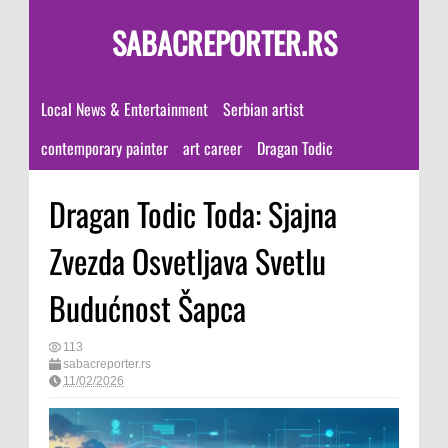
SABACREPORTER.RS
Local News & Entertainment
Serbian artist
contemporary painter
art career
Dragan Todic
Dragan Todic Toda: Sjajna
Zvezda Osvetljava Svetlu
Budućnost Šapca
113
sabacreporter.rs
11/02/2026