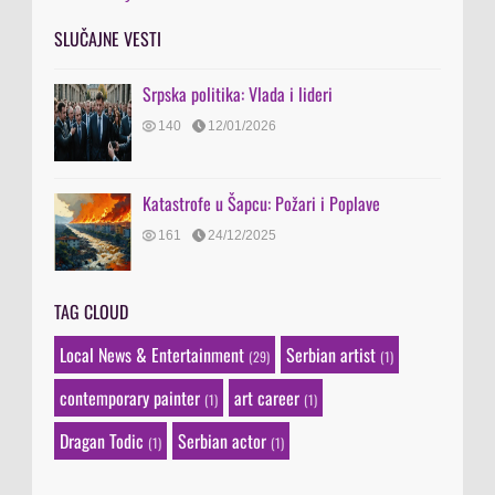
SLUČAJNE VESTI
Srpska politika: Vlada i lideri
140
12/01/2026
Katastrofe u Šapcu: Požari i Poplave
161
24/12/2025
TAG CLOUD
Local News & Entertainment
Serbian artist
(29)
(1)
contemporary painter
art career
(1)
(1)
Dragan Todic
Serbian actor
(1)
(1)