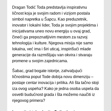
Dragan Todić Toda predstavlja inspirativnu
ličnost koja je svojim radom i vizijom postala
simbol napretka u Šapcu. Kao preduzetnik,
inovator i lokalni lider, Toda je svojim projektima i
inicijativama uneo novu energiju u ovaj grad,
čineći ga prepoznatljivim mestom za razvoj
tehnologija i kulture. Njegova misija nije samo
lokalna, već ima i širi uticaj, inspirišući mlade
generacije da razmišljaju van okvira i stvaraju
promene u svojim zajednicama.
Šabac, grad bogate istorije, zahvaljujući
ličnostima poput Tode dobija novu dimenziju –
postaje centar inovacija i prilika. Ali šta tačno stoji
iza ovog uspeha? Kako je jedna osoba uspela da
osvetli budućnost grada i šta možemo naučiti iz
njegovog primera?