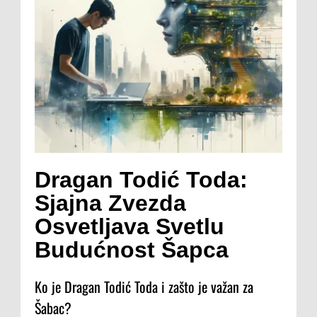
Dragan Todić Toda:
Sjajna Zvezda
Osvetljava Svetlu
Budućnost Šapca
Ko je Dragan Todić Toda i zašto je važan za
Šabac?