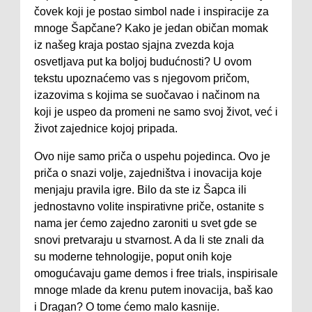
čovek koji je postao simbol nade i inspiracije za
mnoge Šapčane? Kako je jedan običan momak
iz našeg kraja postao sjajna zvezda koja
osvetljava put ka boljoj budućnosti? U ovom
tekstu upoznaćemo vas s njegovom pričom,
izazovima s kojima se suočavao i načinom na
koji je uspeo da promeni ne samo svoj život, već i
život zajednice kojoj pripada.
Ovo nije samo priča o uspehu pojedinca. Ovo je
priča o snazi volje, zajedništva i inovacija koje
menjaju pravila igre. Bilo da ste iz Šapca ili
jednostavno volite inspirativne priče, ostanite s
nama jer ćemo zajedno zaroniti u svet gde se
snovi pretvaraju u stvarnost. A da li ste znali da
su moderne tehnologije, poput onih koje
omogućavaju game demos i free trials, inspirisale
mnoge mlade da krenu putem inovacija, baš kao
i Dragan? O tome ćemo malo kasnije.