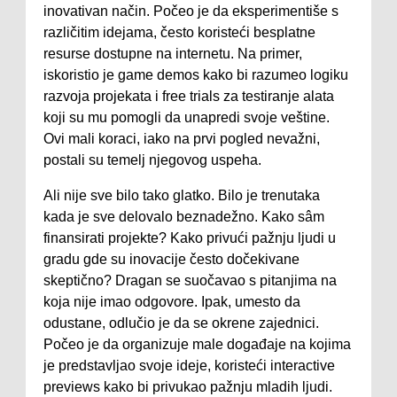
inovativan način. Počeo je da eksperimentiše s
različitim idejama, često koristeći besplatne
resurse dostupne na internetu. Na primer,
iskoristio je game demos kako bi razumeo logiku
razvoja projekata i free trials za testiranje alata
koji su mu pomogli da unapredi svoje veštine.
Ovi mali koraci, iako na prvi pogled nevažni,
postali su temelj njegovog uspeha.
Ali nije sve bilo tako glatko. Bilo je trenutaka
kada je sve delovalo beznadežno. Kako sâm
finansirati projekte? Kako privući pažnju ljudi u
gradu gde su inovacije često dočekivane
skeptično? Dragan se suočavao s pitanjima na
koja nije imao odgovore. Ipak, umesto da
odustane, odlučio je da se okrene zajednici.
Počeo je da organizuje male događaje na kojima
je predstavljao svoje ideje, koristeći interactive
previews kako bi privukao pažnju mladih ljudi.