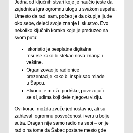
Jedna od ključnih stvari koje je naučio jeste da
zajednica igra ogromnu ulogu u svakom uspehu.
Umesto da radi sam, počeo je da okuplja ljude
oko sebe, deleći svoje znanje i iskustvo. Evo
nekoliko ključnih koraka koje je preduzeo na
svom putu:
Iskoristio je besplatne digitalne
resurse kako bi stekao nova znanja i
veštine.
Organizovao je radionice i
prezentacije kako bi inspirisao mlade
u Šapcu.
Stvorio je mrežu podrške, povezujući
se s ljudima koji dele njegovu viziju.
Ovi koraci možda zvuče jednostavno, ali su
zahtevali ogromnu posvećenost i veru u bolje
sutra. Dragan nije samo radio na sebi – on je
radio na tome da Šabac postane mesto gde