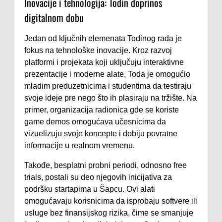
Inovacije i tehnologija: Todin doprinos
digitalnom dobu
Jedan od ključnih elemenata Todinog rada je
fokus na tehnološke inovacije. Kroz razvoj
platformi i projekata koji uključuju interaktivne
prezentacije i moderne alate, Toda je omogućio
mladim preduzetnicima i studentima da testiraju
svoje ideje pre nego što ih plasiraju na tržište. Na
primer, organizacija radionica gde se koriste
game demos omogućava učesnicima da
vizuelizuju svoje koncepte i dobiju povratne
informacije u realnom vremenu.
Takođe, besplatni probni periodi, odnosno free
trials, postali su deo njegovih inicijativa za
podršku startapima u Šapcu. Ovi alati
omogućavaju korisnicima da isprobaju softvere ili
usluge bez finansijskog rizika, čime se smanjuje