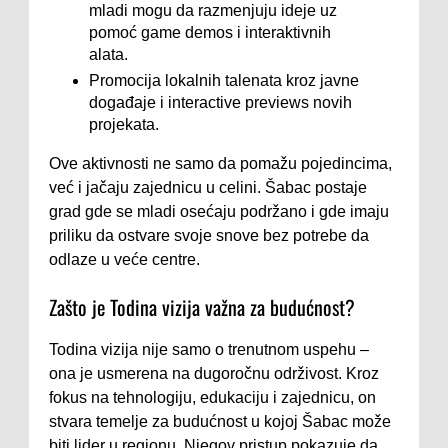
mladi mogu da razmenjuju ideje uz
pomoć game demos i interaktivnih
alata.
Promocija lokalnih talenata kroz javne
događaje i interactive previews novih
projekata.
Ove aktivnosti ne samo da pomažu pojedincima,
već i jačaju zajednicu u celini. Šabac postaje
grad gde se mladi osećaju podržano i gde imaju
priliku da ostvare svoje snove bez potrebe da
odlaze u veće centre.
Zašto je Todina vizija važna za budućnost?
Todina vizija nije samo o trenutnom uspehu –
ona je usmerena na dugoročnu održivost. Kroz
fokus na tehnologiju, edukaciju i zajednicu, on
stvara temelje za budućnost u kojoj Šabac može
biti lider u regionu. Njegov pristup pokazuje da