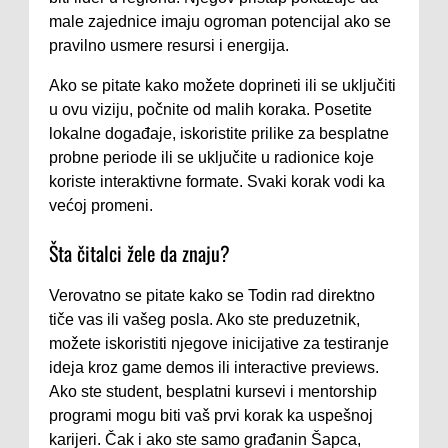
male zajednice imaju ogroman potencijal ako se
pravilno usmere resursi i energija.
Ako se pitate kako možete doprineti ili se uključiti
u ovu viziju, počnite od malih koraka. Posetite
lokalne događaje, iskoristite prilike za besplatne
probne periode ili se uključite u radionice koje
koriste interaktivne formate. Svaki korak vodi ka
većoj promeni.
Šta čitalci žele da znaju?
Verovatno se pitate kako se Todin rad direktno
tiče vas ili vašeg posla. Ako ste preduzetnik,
možete iskoristiti njegove inicijative za testiranje
ideja kroz game demos ili interactive previews.
Ako ste student, besplatni kursevi i mentorship
programi mogu biti vaš prvi korak ka uspešnoj
karijeri. Čak i ako ste samo građanin Šapca,