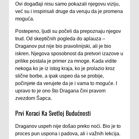
Ovi događaji nisu samo pokazali njegovu viziju,
već su i inspirisali druge da veruju da je promena
moguća.
Postepeno, ljudi su počeli da prepoznaju njegov
trud. Od skeptičnih pogleda do aplauza –
Draganov put nije bio pravolinijski, ali je bio
iskren. Njegova sposobnost da pretvori izazove u
prilike postala je primer za mnoge. Kada vidite
nekoga ko je iz istog kraja, ko je prolazio kroz
slične borbe, a ipak uspeo da se probije,
počinjete da verujete da je i vama to moguće. I
upravo to je ono što Dragana čini pravom
zvezdom Šapca.
Prvi Koraci Ka Svetloj Budućnosti
Draganov uspeh nije došao preko noći. Bio je to
proces pun uspona i padova, ali i važnih lekcija.