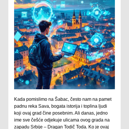
Kada pomislimo na Šabac, često nam na pamet
padnu reka Sava, bogata istorija i toplina ljudi
koji ovaj grad čine posebnim. Ali danas, jedno
ime sve češće odjekuje ulicama ovog grada na
zapadu Srbije – Dragan Todič Toda. Ko je ovaj