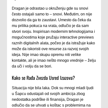
Dragan je odrastao u okruženju gde su snovi
često ostajali samo to – snovi. Međutim, on nije
dozvolio da ga to zaustavi. Umesto da čeka da
mu prilika pokuca na vrata, odlučio je da sam
stvori svoju. Inspirisan modernim tehnologijama i
mogućnostima koje pružaju interactive previews
raznih digitalnih alata, počeo je da istražuje kako
može da iskoristi ove resurse za razvoj svojih
ideja. Nije imao skupu opremu niti velike
kontakte, ali je imao nešto mnogo vrednije – želju
da uči i volju da se bori.
Kako se Rađa Zvezda Usred Izazova?
Situacija nije bila laka. Dok su mnogi mladi ljudi
u Šapcu odustajali od svojih ambicija zbog
nedostatka podrške ili finansija, Dragan je
odlučio da se uhvati u koštac s problemima na