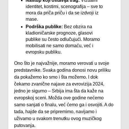
Nastup koji ostavlja trag:
Vizualni
identitet, kostimi, scenografija – sve to
mora da priča priču i da se izdvoji iz
mase.
Podrška publike:
Bez obzira na
kladioničarske prognoze, glasovi
publike su često odlučujući. Moramo
mobilisati ne samo domaću, već i
evropsku publiku.
Ono što je najvažnije, moramo verovati u svoje
predstavnike. Svaka godina donosi novu priliku
da pokažemo ko smo i šta možemo. I dok
čekamo zvanične najave za evrovizija 2024,
jedno je sigurno – Srbija ima šta da kaže na
evropskoj sceni. Možda ove godine nećemo
samo sanjati o finalu, već ćemo ga i osvojiti. A do
tada, hajde da se pripremimo, navijamo i
uživamo u svakom trenutku ovog muzičkog
putovanja.