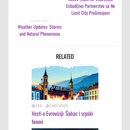
Uzbudljivo Partnerstvo sa No
Limit City Proširenjem
OLDER POST
Weather Updates: Storms
and Natural Phenomena
RELATED
319
16/07/2025
Vesti o Evroviziji: Šabac i srpski
fanovi