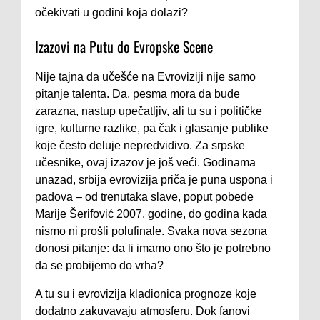
očekivati u godini koja dolazi?
Izazovi na Putu do Evropske Scene
Nije tajna da učešće na Evroviziji nije samo
pitanje talenta. Da, pesma mora da bude
zarazna, nastup upečatljiv, ali tu su i političke
igre, kulturne razlike, pa čak i glasanje publike
koje često deluje nepredvidivo. Za srpske
učesnike, ovaj izazov je još veći. Godinama
unazad, srbija evrovizija priča je puna uspona i
padova – od trenutaka slave, poput pobede
Marije Šerifović 2007. godine, do godina kada
nismo ni prošli polufinale. Svaka nova sezona
donosi pitanje: da li imamo ono što je potrebno
da se probijemo do vrha?
A tu su i evrovizija kladionica prognoze koje
dodatno zakuvavaju atmosferu. Dok fanovi