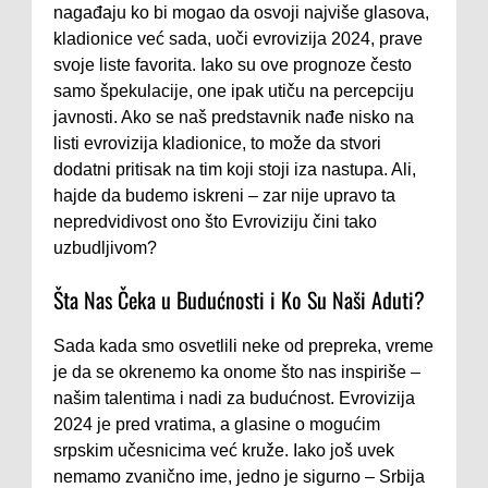
nagađaju ko bi mogao da osvoji najviše glasova,
kladionice već sada, uoči evrovizija 2024, prave
svoje liste favorita. Iako su ove prognoze često
samo špekulacije, one ipak utiču na percepciju
javnosti. Ako se naš predstavnik nađe nisko na
listi evrovizija kladionice, to može da stvori
dodatni pritisak na tim koji stoji iza nastupa. Ali,
hajde da budemo iskreni – zar nije upravo ta
nepredvidivost ono što Evroviziju čini tako
uzbudljivom?
Šta Nas Čeka u Budućnosti i Ko Su Naši Aduti?
Sada kada smo osvetlili neke od prepreka, vreme
je da se okrenemo ka onome što nas inspiriše –
našim talentima i nadi za budućnost. Evrovizija
2024 je pred vratima, a glasine o mogućim
srpskim učesnicima već kruže. Iako još uvek
nemamo zvanično ime, jedno je sigurno – Srbija