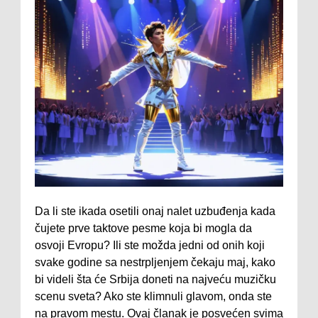
Da li ste ikada osetili onaj nalet uzbuđenja kada
čujete prve taktove pesme koja bi mogla da
osvoji Evropu? Ili ste možda jedni od onih koji
svake godine sa nestrpljenjem čekaju maj, kako
bi videli šta će Srbija doneti na najveću muzičku
scenu sveta? Ako ste klimnuli glavom, onda ste
na pravom mestu. Ovaj članak je posvećen svima