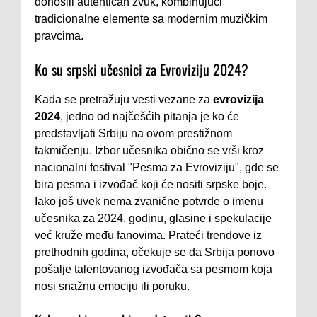
donosili autentičan zvuk, kombinujući
tradicionalne elemente sa modernim muzičkim
pravcima.
Ko su srpski učesnici za Evroviziju 2024?
Kada se pretražuju vesti vezane za
evrovizija
2024
, jedno od najčešćih pitanja je ko će
predstavljati Srbiju na ovom prestižnom
takmičenju. Izbor učesnika obično se vrši kroz
nacionalni festival "Pesma za Evroviziju", gde se
bira pesma i izvođač koji će nositi srpske boje.
Iako još uvek nema zvanične potvrde o imenu
učesnika za 2024. godinu, glasine i spekulacije
već kruže među fanovima. Prateći trendove iz
prethodnih godina, očekuje se da Srbija ponovo
pošalje talentovanog izvođača sa pesmom koja
nosi snažnu emociju ili poruku.