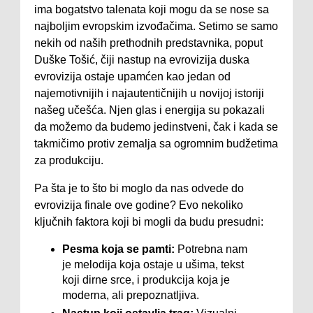
ima bogatstvo talenata koji mogu da se nose sa
najboljim evropskim izvođačima. Setimo se samo
nekih od naših prethodnih predstavnika, poput
Duške Tošić, čiji nastup na evrovizija duska
evrovizija ostaje upamćen kao jedan od
najemotivnijih i najautentičnijih u novijoj istoriji
našeg učešća. Njen glas i energija su pokazali
da možemo da budemo jedinstveni, čak i kada se
takmičimo protiv zemalja sa ogromnim budžetima
za produkciju.
Pa šta je to što bi moglo da nas odvede do
evrovizija finale ove godine? Evo nekoliko
ključnih faktora koji bi mogli da budu presudni:
Pesma koja se pamti:
Potrebna nam
je melodija koja ostaje u ušima, tekst
koji dirne srce, i produkcija koja je
moderna, ali prepoznatljiva.