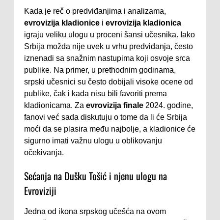
Kada je reč o predviđanjima i analizama,
evrovizija kladionice
i
evrovizija kladionica
igraju veliku ulogu u proceni šansi učesnika. Iako
Srbija možda nije uvek u vrhu predviđanja, često
iznenadi sa snažnim nastupima koji osvoje srca
publike. Na primer, u prethodnim godinama,
srpski učesnici su često dobijali visoke ocene od
publike, čak i kada nisu bili favoriti prema
kladionicama. Za
evrovizija finale
2024. godine,
fanovi već sada diskutuju o tome da li će Srbija
moći da se plasira među najbolje, a kladionice će
sigurno imati važnu ulogu u oblikovanju
očekivanja.
Sećanja na Dušku Tošić i njenu ulogu na
Evroviziji
Jedna od ikona srpskog učešća na ovom