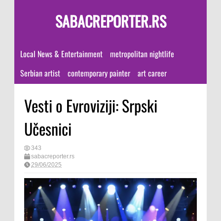
SABACREPORTER.RS
Local News & Entertainment
metropolitan nightlife
Serbian artist
contemporary painter
art career
Vesti o Evroviziji: Srpski
Učesnici
343
sabacreporter.rs
29/06/2025