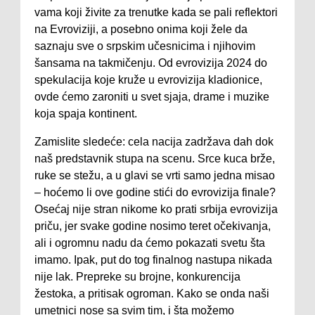
vama koji živite za trenutke kada se pali reflektori
na Evroviziji, a posebno onima koji žele da
saznaju sve o srpskim učesnicima i njihovim
šansama na takmičenju. Od evrovizija 2024 do
spekulacija koje kruže u evrovizija kladionice,
ovde ćemo zaroniti u svet sjaja, drame i muzike
koja spaja kontinent.
Zamislite sledeće: cela nacija zadržava dah dok
naš predstavnik stupa na scenu. Srce kuca brže,
ruke se stežu, a u glavi se vrti samo jedna misao
– hoćemo li ove godine stići do evrovizija finale?
Osećaj nije stran nikome ko prati srbija evrovizija
priču, jer svake godine nosimo teret očekivanja,
ali i ogromnu nadu da ćemo pokazati svetu šta
imamo. Ipak, put do tog finalnog nastupa nikada
nije lak. Prepreke su brojne, konkurencija
žestoka, a pritisak ogroman. Kako se onda naši
umetnici nose sa svim tim, i šta možemo