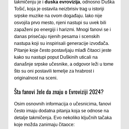
takmičenju je i
duska evrovizija
, odnosno Duška
Tošić, koja je ostavila neizbrisiv trag u istoriji
srpske muzike na ovom događaju. Iako nije
osvojila prvo mesto, njeni nastupi su uvek bili
zapaženi po energiji i harizmi. Mnogi fanovi se i
danas prisećaju njenih pesama i scenskih
nastupa koji su inspirisali generacije izvođača.
Pitanje koje često postavljaju mlađi čitaoci jeste
kako su nastupi poput Duškinih uticali na
današnje srpske učesnike, a odgovor leži u tome
što su oni postavili temelje za hrabrost i
originalnost na sceni.
Šta fanovi žele da znaju o Evroviziji 2024?
Osim osnovnih informacija o učesnicima, fanovi
često imaju dodatna pitanja koja se odnose na
detalje takmičenja. Evo nekoliko ključnih tačaka
koje možda zanimaju čitaoce: