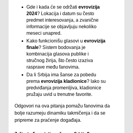
Gde i kada će se održati
evrovizija
2024
? Lokacija i datum su često
predmet interesovanja, a zvanične
informacije se objavljuju nekoliko
meseci unapred.
Kako funkcionišu glasovi u
evrovizija
finale
? Sistem bodovanja je
kombinacija glasova publike i
stručnog žirija, što često izaziva
rasprave među fanovima.
Da li Srbija ima šanse za pobedu
prema
evrovizija kladionice
? Iako su
predviđanja promenljiva, kladionice
pružaju uvid u trenutne favorite.
Odgovori na ova pitanja pomažu fanovima da
bolje razumeju dinamiku takmičenja i da se
pripreme za praćenje događaja.