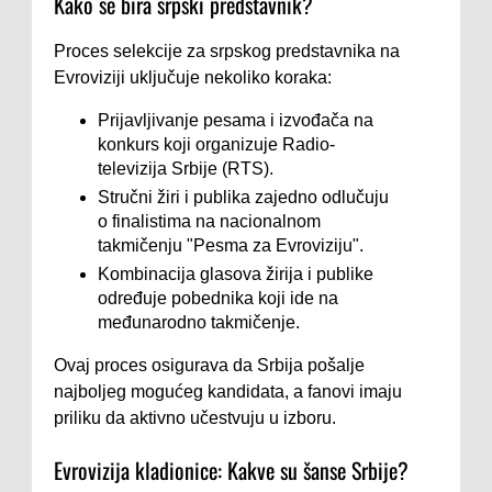
Kako se bira srpski predstavnik?
Proces selekcije za srpskog predstavnika na
Evroviziji uključuje nekoliko koraka:
Prijavljivanje pesama i izvođača na
konkurs koji organizuje Radio-
televizija Srbije (RTS).
Stručni žiri i publika zajedno odlučuju
o finalistima na nacionalnom
takmičenju "Pesma za Evroviziju".
Kombinacija glasova žirija i publike
određuje pobednika koji ide na
međunarodno takmičenje.
Ovaj proces osigurava da Srbija pošalje
najboljeg mogućeg kandidata, a fanovi imaju
priliku da aktivno učestvuju u izboru.
Evrovizija kladionice: Kakve su šanse Srbije?