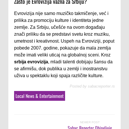
Zašto je Evrovizija važna za Srbiju?
Evrovizija nije samo muzičko takmičenje, već i
prilika za promociju kulture i identiteta jedne
zemlje. Za Srbiju, učešće na ovom događaju
znači priliku da se predstavi svetu kroz muziku,
umetnost i kreativnost. Uspeh na Evroviziji, poput
pobede 2007. godine, pokazuje da mala zemlja
može imati veliki uticaj na globalnoj sceni. Kroz
srbija evrovizija
, mladi talenti dobijaju šansu da
se afirmišu, dok publika u zemlji i inostranstvu
uživa u spektaklu koji spaja različite kulture.
Posted by
sabacreporter.rs
Local News & Entertainment
NEWER POST
Sabac Reporter Objavljuje