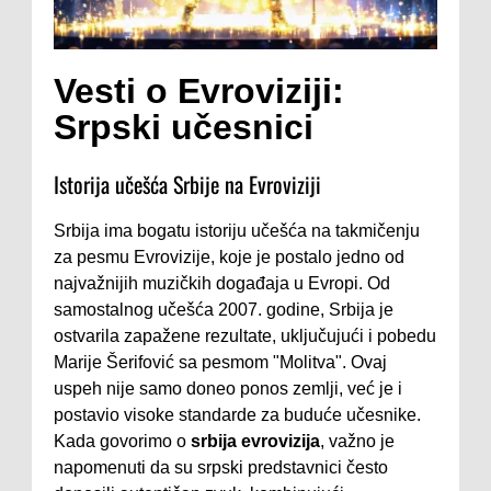
Vesti o Evroviziji:
Srpski učesnici
Istorija učešća Srbije na Evroviziji
Srbija ima bogatu istoriju učešća na takmičenju
za pesmu Evrovizije, koje je postalo jedno od
najvažnijih muzičkih događaja u Evropi. Od
samostalnog učešća 2007. godine, Srbija je
ostvarila zapažene rezultate, uključujući i pobedu
Marije Šerifović sa pesmom "Molitva". Ovaj
uspeh nije samo doneo ponos zemlji, već je i
postavio visoke standarde za buduće učesnike.
Kada govorimo o
srbija evrovizija
, važno je
napomenuti da su srpski predstavnici često