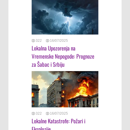
322
16/07/2025
Lokalna Upozorenja na
Vremenske Nepogode: Prognoze
za Šabac i Srbiju
322
16/07/2025
Lokalne Katastrofe: Požari i
Eksplozije