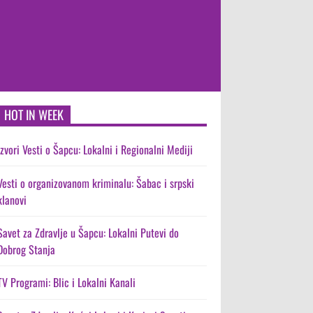
HOT IN WEEK
Izvori Vesti o Šapcu: Lokalni i Regionalni Mediji
Vesti o organizovanom kriminalu: Šabac i srpski
klanovi
Savet za Zdravlje u Šapcu: Lokalni Putevi do
Dobrog Stanja
TV Programi: Blic i Lokalni Kanali