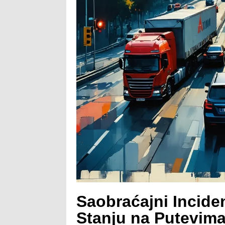
Saobraćajni Inciden
Stanju na Putevim