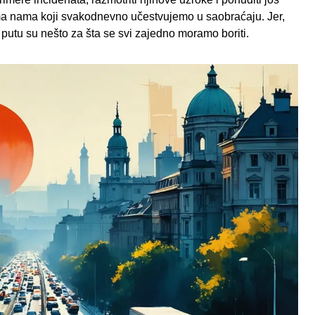
ima nama koji svakodnevno učestvujemo u saobraćaju. Jer,
 putu su nešto za šta se svi zajedno moramo boriti.