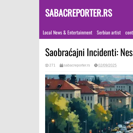
SABACREPORTER.RS
Local News & Entertainment
Serbian artist
cont
Saobraćajni Incidenti: Nes
271
sabacreporter.rs
02/09/2025