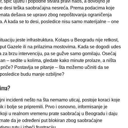
 špic ujutru i popodne stvara pravi haos, a dovoljno je
se desi teška saobraćajna nesreća. Prema podacima koje
idenata dešava se upravo zbog nepoštovanja ograničenja
va. A kada se to desi, posledice nisu samo materijalne – one
tuaciju jeste infrastruktura. Kolaps u Beogradu nije retkost,
ut Gazele ili na prilazima mostovima. Kada se dogodi udes
a za brzu intervenciju, pa se gužve samo gomilaju. Osećaj
n – sedite u kolima, gledate kako minute prolaze, a ništa
raj priče? Postavlja se pitanje – šta možemo učiniti da se
e posledice budu manje ozbiljne?
mima?
ni incidenti nešto na šta nemamo uticaj, postoje koraci koje
 i bolje se pripremili. Prvo i osnovno, informisanje je
 koji u realnom vremenu prate saobraćaj u Beogradu i daju
znate da je određeni put blokiran zbog saobraćajne
vnu rutu i izbeći frustraciju.