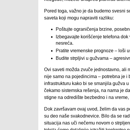
Pored toga, važno je da budemo svesni so
saveta koji mogu napraviti razliku:
Poštujte ograničenja brzine, posebn
Izbegavajte korišćenje telefona dok
nesreća.
Pratite vremenske prognoze – loši us
Budite strpljivi u gužvama – agresi
Ovi saveti možda zvuče jednostavno, ali 
nije samo na pojedincima – potrebna je i b
infrastrukturu kako bi se smanjila gužva u
čekamo sistemska rešenja, na nama je da 
stigne na odredište bezbedno i na vreme,
Dok završavam ovaj uvod, želim da vas po
su deo naše svakodnevice. Bilo da se rad
situacija nas uči nečemu novom o strpljen
teksta ćemo detaljnije istražiti konkretne 