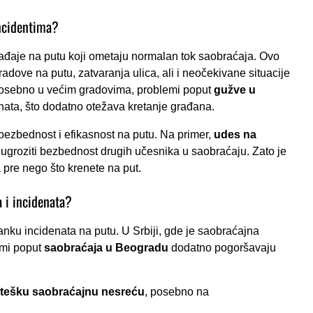
ncidentima?
ađaje na putu koji ometaju normalan tok saobraćaja. Ovo
radove na putu, zatvaranja ulica, ali i neočekivane situacije
 posebno u većim gradovima, problemi poput
gužve u
nata, što dodatno otežava kretanje građana.
bezbednost i efikasnost na putu. Na primer,
udes na
 ugroziti bezbednost drugih učesnika u saobraćaju. Zato je
 pre nego što krenete na put.
 i incidenata?
anku incidenata na putu. U Srbiji, gde je saobraćajna
emi poput
saobraćaja u Beogradu
dodatno pogoršavaju
tešku saobraćajnu nesreću
, posebno na