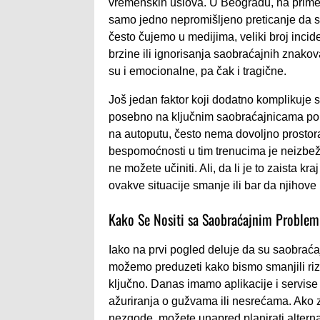
vremenskih uslova. U Beogradu, na primer,
samo jedno nepromišljeno preticanje da 
često čujemo u medijima, veliki broj inc
brzine ili ignorisanja saobraćajnih znako
su i emocionalne, pa čak i tragične.
Još jedan faktor koji dodatno komplikuje si
posebno na ključnim saobraćajnicama pop
na autoputu, često nema dovoljno prostor
bespomoćnosti u tim trenucima je neizbeža
ne možete učiniti. Ali, da li je to zaista k
ovakve situacije smanje ili bar da njihov
Kako Se Nositi sa Saobraćajnim Proble
Iako na prvi pogled deluje da su saobraćaj
možemo preduzeti kako bismo smanjili rizik
ključno. Danas imamo aplikacije i servise
ažuriranja o gužvama ili nesrećama. Ako 
nezgode, možete unapred planirati alternati