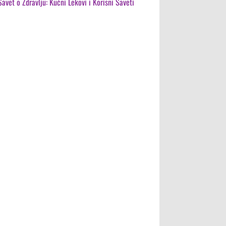
Savet o Zdravlju: Kućni Lekovi i Korisni Saveti