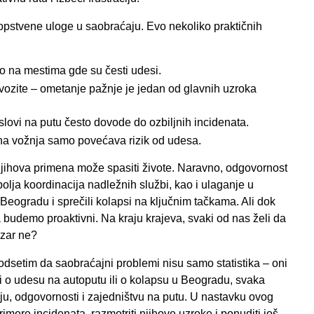
pstvene uloge u saobraćaju. Evo nekoliko praktičnih
o na mestima gde su česti udesi.
 vozite – ometanje pažnje je jedan od glavnih uzroka
lovi na putu često dovode do ozbiljnih incidenata.
vna vožnja samo povećava rizik od udesa.
njihova primena može spasiti živote. Naravno, odgovornost
olja koordinacija nadležnih službi, kao i ulaganje u
 Beogradu i sprečili kolapsi na ključnim tačkama. Ali dok
budemo proaktivni. Na kraju krajeva, svaki od nas želi da
 zar ne?
dsetim da saobraćajni problemi nisu samo statistika – oni
i o udesu na autoputu ili o kolapsu u Beogradu, svaka
ju, odgovornosti i zajedništvu na putu. U nastavku ovog
primere incidenata, razmotriti njihove uzroke i ponuditi još