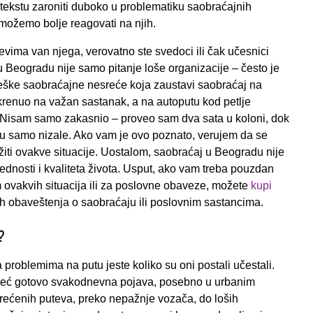
tekstu zaroniti duboko u problematiku saobraćajnih
o možemo bolje reagovati na njih.
tevima van njega, verovatno ste svedoci ili čak učesnici
a u Beogradu nije samo pitanje loše organizacije – često je
eške saobraćajne nesreće koja zaustavi saobraćaj na
renuo na važan sastanak, a na autoputu kod petlje
Nisam samo zakasnio – proveo sam dva sata u koloni, dok
esu samo nizale. Ako vam je ovo poznato, verujem da se
žiti ovakve situacije. Uostalom, saobraćaj u Beogradu nije
ednosti i kvaliteta života. Usput, ako vam treba pouzdan
 ovakvih situacija ili za poslovne obaveze, možete
kupi
ih obaveštenja o saobraćaju ili poslovnim sastancima.
?
roblemima na putu jeste koliko su oni postali učestali.
 već gotovo svakodnevna pojava, posebno u urbanim
erećenih puteva, preko nepažnje vozača, do loših