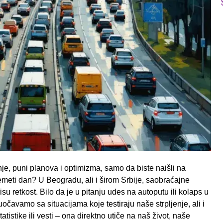
anje, puni planova i optimizma, samo da biste naišli na
eti dan? U Beogradu, ali i širom Srbije, saobraćajne
u retkost. Bilo da je u pitanju udes na autoputu ili kolaps u
avamo sa situacijama koje testiraju naše strpljenje, ali i
istike ili vesti – ona direktno utiče na naš život, naše