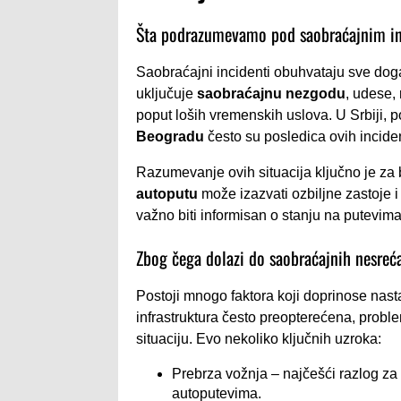
Šta podrazumevamo pod saobraćajnim i
Saobraćajni incidenti obuhvataju sve dog
uključuje
saobraćajnu nezgodu
, udese, 
poput loših vremenskih uslova. U Srbiji,
Beogradu
često su posledica ovih incide
Razumevanje ovih situacija ključno je za 
autoputu
može izazvati ozbiljne zastoje i
važno biti informisan o stanju na putevima
Zbog čega dolazi do saobraćajnih nesreća
Postoji mnogo faktora koji doprinose nast
infrastruktura često preopterećena, probl
situaciju. Evo nekoliko ključnih uzroka:
Prebrza vožnja – najčešći razlog za
autoputevima.