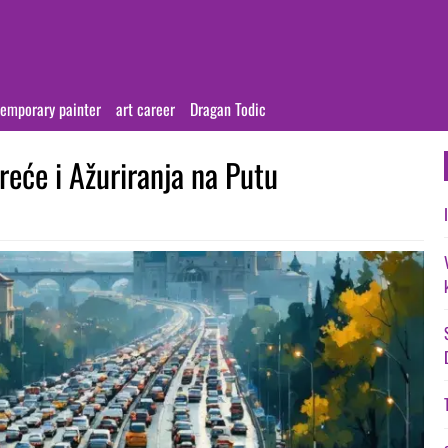
emporary painter
art career
Dragan Todic
reće i Ažuriranja na Putu