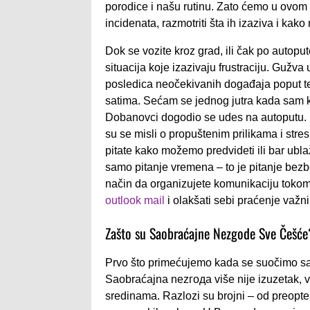
porodice i našu rutinu. Zato ćemo u ovom 
incidenata, razmotriti šta ih izaziva i kak
Dok se vozite kroz grad, ili čak po autopu
situacija koje izazivaju frustraciju. Gužv
posledica neočekivanih događaja poput t
satima. Sećam se jednog jutra kada sam k
Dobanovci dogodio se udes na autoputu. 
su se misli o propuštenim prilikama i str
pitate kako možemo predvideti ili bar ubla
samo pitanje vremena – to je pitanje bezb
način da organizujete komunikaciju tokom
outlook mail
i olakšati sebi praćenje važn
Zašto su Saobraćajne Nezgode Sve Češće
Prvo što primećujemo kada se suočimo sa p
Saobraćajna nezгода više nije izuzetak,
sredinama. Razlozi su brojni – od preopt