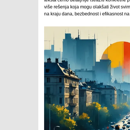
više rešenja koja mogu olakšati život sv
na kraju dana, bezbednost i efikasnost na