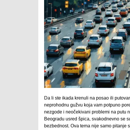
Da li ste ikada krenuli na posao ili putov
neprohodnu gužvu koja vam potpuno porem
nezgode i neočekivani problemi na putu nis
Beogradu usred špica, svakodnevno se suoč
bezbednost. Ova tema nije samo pitanje stat