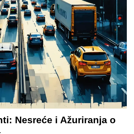
ti: Nesreće i Ažuriranja o
a